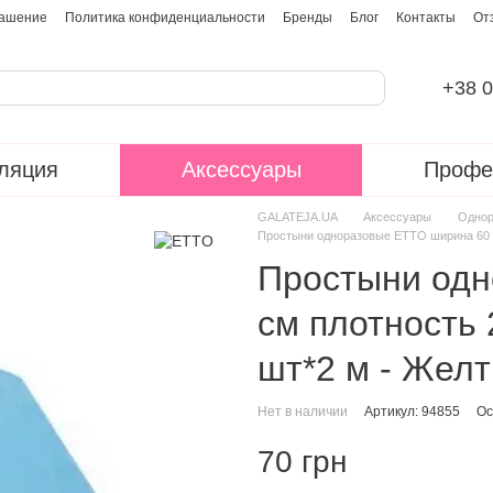
лашение
Политика конфиденциальности
Бренды
Блог
Контакты
От
+38 0
ляция
Аксессуары
Профе
GALATEJA.UA
Аксессуары
Однор
Простыни одноразовые ETTO ширина 60 с
Простыни одн
см плотность 
шт*2 м - Жел
Нет в наличии
Артикул: 94855
Ос
70 грн