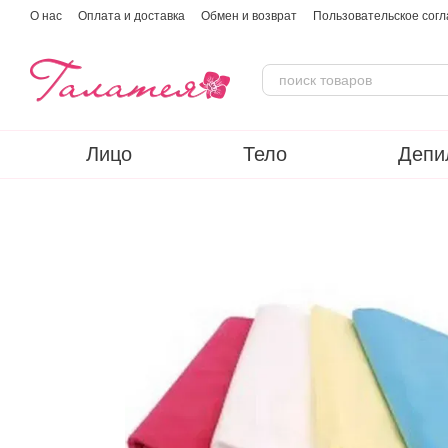
Перейти к основному контенту
О нас
Оплата и доставка
Обмен и возврат
Пользовательское сог
Лицо
Тело
Депи