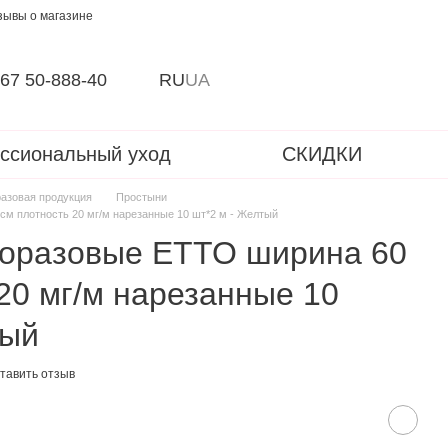
зывы о магазине
67 50-888-40
RU
UA
ссиональный уход
СКИДКИ
азовая продукция
Простыни
м плотность 20 мг/м нарезанные 10 шт*2 м - Желтый
оразовые ETTO ширина 60
20 мг/м нарезанные 10
тый
тавить отзыв