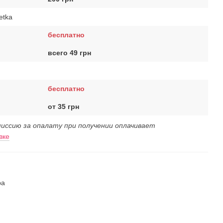
etka
бесплатно
всего 49 грн
бесплатно
от 35 грн
иссию за опалату при получении оплачивает
вке
ра