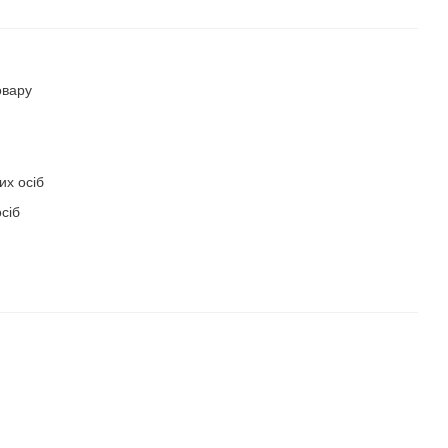
овару
их осіб
сіб