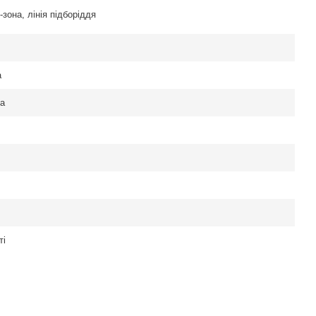
-зона, лінія підборіддя
а
а
ті