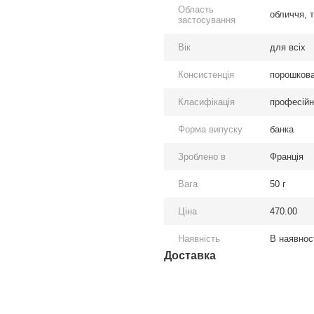
Область
обличчя, т
застосування
Вік
для всіх
Консистенція
порошков
Класифікація
професійн
Форма випуску
банка
Зроблено в
Франція
Вага
50 г
Ціна
470.00
Наявність
В наявнос
Доставка