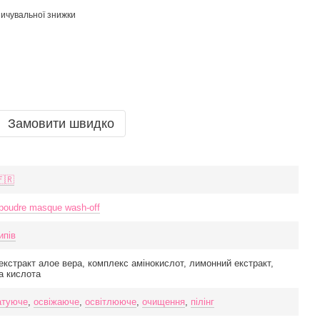
ичувальної знижки
Замовити швидко
🇫🇷
 poudre masque wash-off
ипів
 екстракт алое вера, комплекс амінокислот, лимонний екстракт,
а кислота
атуюче
,
освіжаюче
,
освітлююче
,
очищення
,
пілінг