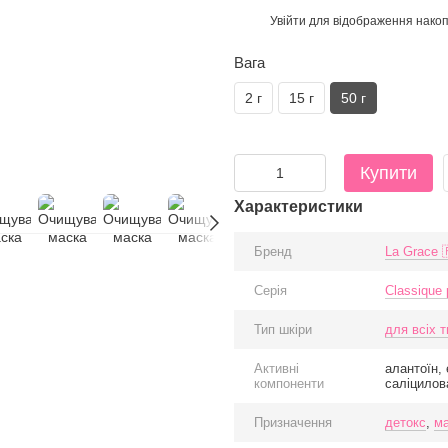
Увійти
для відображення накоп
%
Вага
2 г
15 г
50 г
Купити
Характеристики
Бренд
La Grace 
Серія
Classique
Тип шкіри
для всіх т
Активні
алантоїн,
компоненти
саліцилов
Призначення
детокс
,
м