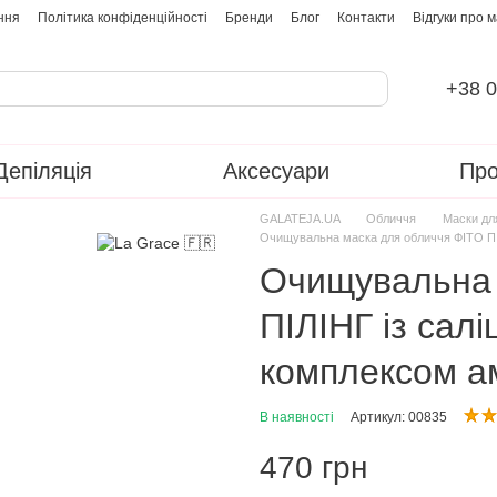
ння
Політика конфіденційності
Бренди
Блог
Контакти
Відгуки про 
+38 0
Депіляція
Аксесуари
Про
GALATEJA.UA
Обличчя
Маски дл
Очищувальна маска для обличчя ФІТО ПІЛ
Очищувальна 
ПІЛІНГ із сал
комплексом ам
В наявності
Артикул: 00835
470 грн