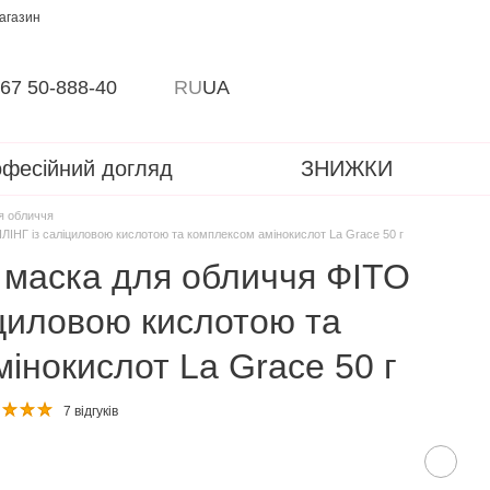
магазин
67 50-888-40
RU
UA
фесійний догляд
ЗНИЖКИ
я обличчя
ІНГ із саліциловою кислотою та комплексом амінокислот La Grace 50 г
маска для обличчя ФІТО
іциловою кислотою та
інокислот La Grace 50 г
7 відгуків