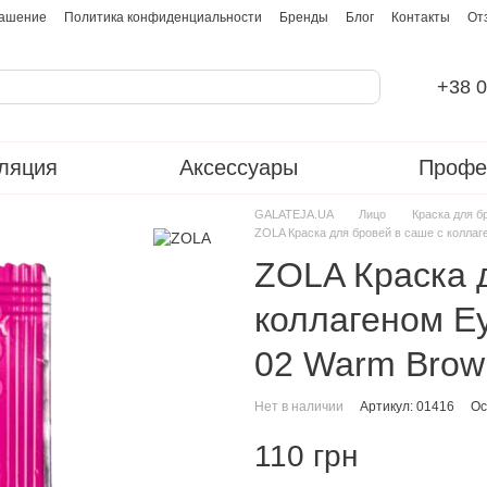
лашение
Политика конфиденциальности
Бренды
Блог
Контакты
От
+38 0
ляция
Аксессуары
Профе
GALATEJA.UA
Лицо
Краска для б
ZOLA Краска для бровей в саше с коллаге
ZOLA Краска 
коллагеном Ey
02 Warm Brow
Нет в наличии
Артикул: 01416
Ос
110 грн