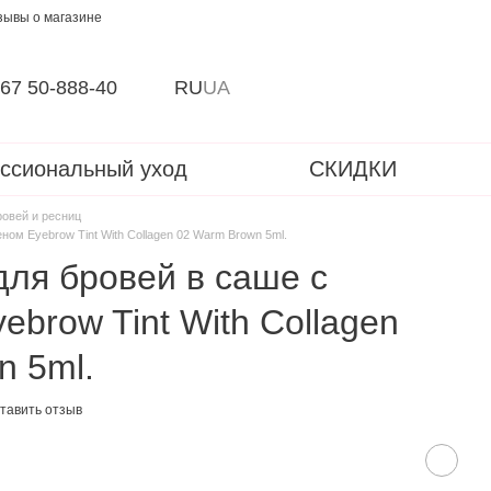
зывы о магазине
67 50-888-40
RU
UA
ссиональный уход
СКИДКИ
ровей и ресниц
ном Eyebrow Tint With Collagen 02 Warm Brown 5ml.
для бровей в саше с
ebrow Tint With Collagen
n 5ml.
тавить отзыв