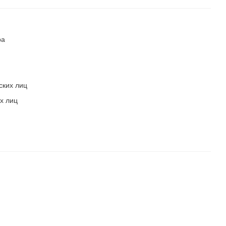
ра
ских лиц
х лиц