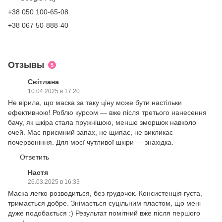
+38 050 100-65-08
+38 067 50-888-40
Отзывы
5
Світлана
10.04.2025 в 17:20
Не вірила, що маска за таку ціну може бути настільки
ефективною! Роблю курсом — вже після третього нанесення
бачу, як шкіра стала пружнішою, менше зморшок навколо
очей. Має приємний запах, не щипає, не викликає
почервоніння. Для моєї чутливої шкіри — знахідка.
Ответить
Настя
26.03.2025 в 16:33
Маска легко розводиться, без грудочок. Консистенція густа,
тримається добре. Знімається суцільним пластом, що мені
дуже подобається :) Результат помітний вже після першого