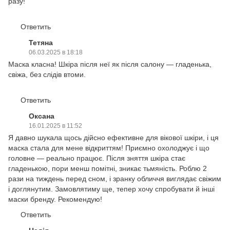
разу!
Ответить
Тетяна
06.03.2025 в 18:18
Маска класна! Шкіра після неї як після салону — гладенька,
свіжа, без слідів втоми.
Ответить
Оксана
16.01.2025 в 11:52
Я давно шукала щось дійсно ефективне для вікової шкіри, і ця
маска стала для мене відкриттям! Приємно охолоджує і що
головне — реально працює. Після зняття шкіра стає
гладенькою, пори менш помітні, зникає тьмяність. Роблю 2
рази на тиждень перед сном, і зранку обличчя виглядає свіжим
і доглянутим. Замовлятиму ще, тепер хочу спробувати й інші
маски бренду. Рекомендую!
Ответить