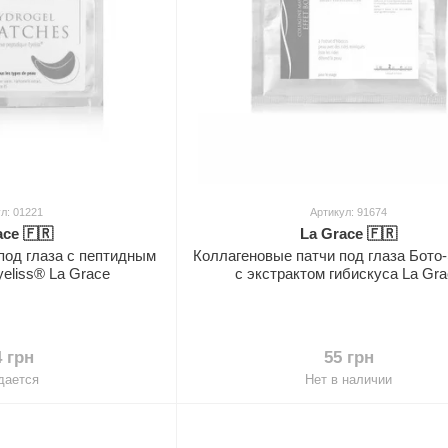
л: 01221
Артикул: 91674
ace 🇫🇷
La Grace 🇫🇷
под глаза с пептидным
Коллагеновые патчи под глаза Бот
eliss® La Grace
с экстрактом гибискуса La Gra
4 грн
55 грн
дается
Нет в наличии