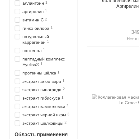
Коллагеновая ма
1
аллантоин
Аргирелин
1
аргирелин
2
витамин С
1
гинко билоба
34
натуральный
Нет в
1
каррагенан
1
пантенол
пептидный комплекс
1
Eyeliss®
1
протеины шёлка
1
экстракт алое вера
2
экстракт винограда
1
экстракт гибискуса
2
экстракт камнеломки
3
экстракт черной икры
2
экстракт шелковицы
Область применения