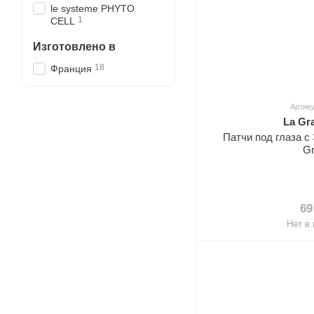
le systeme PHYTO
1
CELL
Изготовлено в
18
Франция
Артику
La Gr
Патчи под глаза с
G
69
Нет в