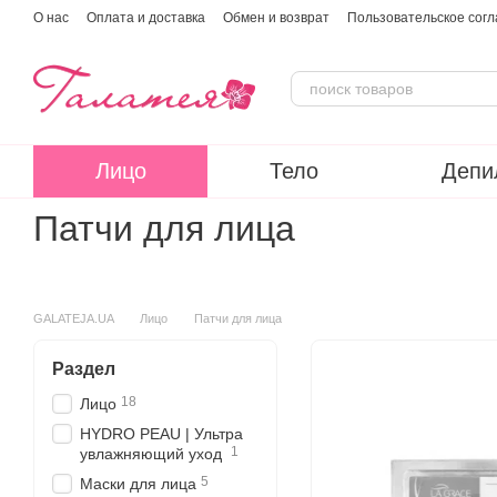
Перейти к основному контенту
О нас
Оплата и доставка
Обмен и возврат
Пользовательское сог
Лицо
Тело
Депи
Патчи для лица
GALATEJA.UA
Лицо
Патчи для лица
Раздел
18
Лицо
HYDRO PEAU | Ультра
1
увлажняющий уход
5
Маски для лица