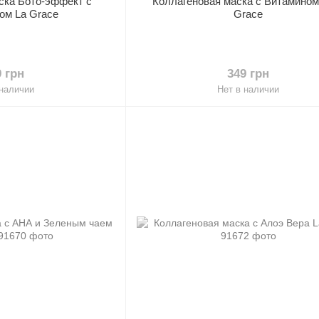
ска Бото-эффект с
Коллагеновая маска с Витамином
ом La Grace
Grace
9 грн
349 грн
 наличии
Нет в наличии