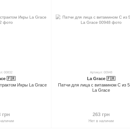
л: 00832
Артикул: 00948
ace 🇫🇷
La Grace 🇫🇷
страктом Икры La Grace
Патчи для лица с витамином С из 5
La Grace
3 грн
263 грн
 наличии
Нет в наличии