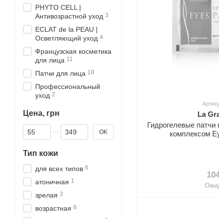
PHYTO CELL |
3
Антивозрастной уход
ECLAT de la PEAU |
4
Осветляющий уход
Французская косметика
11
для лица
18
Патчи для лица
Профессиональный
2
уход
Артику
Цена, грн
La Gr
Гидрогелевые патчи 
От Цена, грн
До Цена, грн
OK
комплексом Ey
Тип кожи
6
для всех типов
10
1
атоничная
Ожи
3
зрелая
6
возрастная