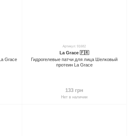
Артикул: 91682
La Grace 🇫🇷
La Grace
Гидрогелевые патчи для лица Шелковый
протеин La Grace
133 грн
Нет в наличии