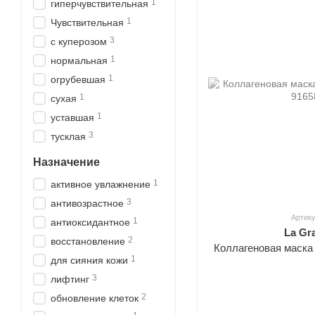
1
гиперчувствительная
1
Чувствительная
3
с куперозом
1
нормальная
1
огрубевшая
1
сухая
1
уставшая
3
тусклая
Назначение
1
активное увлажнение
3
антивозрастное
Артику
1
антиоксидантное
La Gr
2
восстановление
Коллагеновая маска
1
для сияния кожи
3
лифтинг
2
обновление клеток