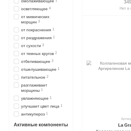
1
омолаживающее
34
4
Нет в
осветляющее
от мимических
3
морщин
1
от покраснения
1
от раздражения
3
от сухости
2
от темных кругов
3
отбеливающее
1
отшелушивающее
2
питательное
разглаживает
1
морщины
1
увлажняющее
1
улучшает цвет лица
1
антикупероз
Артику
Активные компоненты
La Gr