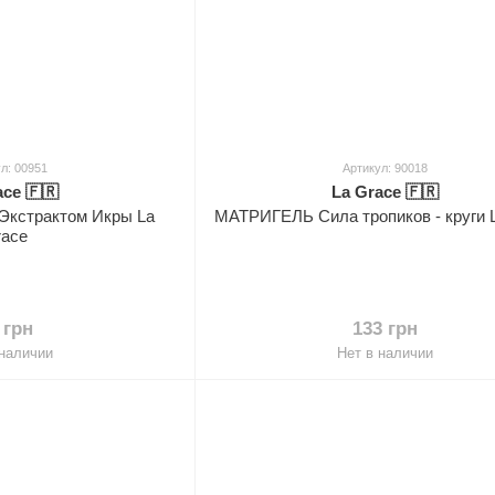
л: 00951
Артикул: 90018
ace 🇫🇷
La Grace 🇫🇷
 Экстрактом Икры La
МАТРИГЕЛЬ Сила тропиков - круги 
race
 грн
133 грн
 наличии
Нет в наличии