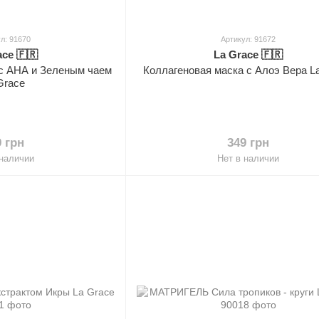
л: 91670
Артикул: 91672
ace 🇫🇷
La Grace 🇫🇷
 с АНА и Зеленым чаем
Коллагеновая маска с Алоэ Вера L
Grace
9 грн
349 грн
 наличии
Нет в наличии