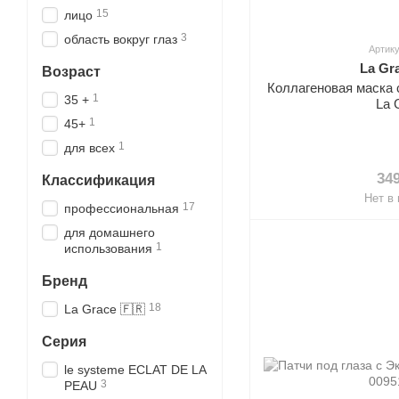
15
лицо
3
область вокруг глаз
Артику
La Gr
Возраст
Коллагеновая маска
1
35 +
La 
1
45+
1
для всех
34
Классификация
Нет в
17
профессиональная
для домашнего
1
использования
Бренд
18
La Grace 🇫🇷
Серия
le systeme ECLAT DE LA
3
PEAU