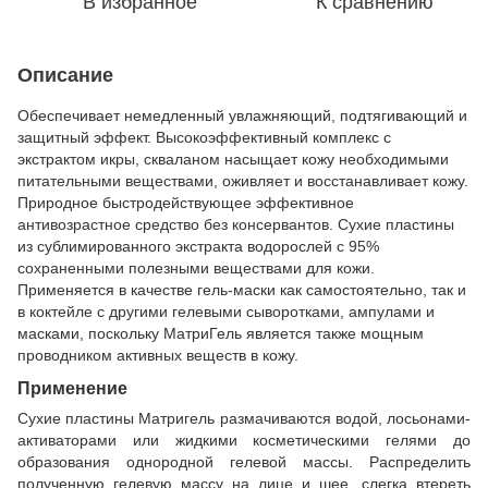
В избранное
К сравнению
Описание
Обеспечивает немедленный увлажняющий, подтягивающий и
защитный эффект. Высокоэффективный комплекс с
экстрактом икры, скваланом насыщает кожу необходимыми
питательными веществами, оживляет и восстанавливает кожу.
Природное быстродействующее эффективное
антивозрастное средство без консервантов.
Сухие пластины
из сублимированного экстракта водорослей с 95%
сохраненными полезными веществами для кожи.
Применяется в качестве гель-маски как самостоятельно, так и
в коктейле с другими гелевыми сыворотками, ампулами и
масками, поскольку МатриГель является также мощным
проводником активных веществ в кожу.
Применение
Сухие пластины Матригель размачиваются водой, лосьонами-
активаторами или жидкими косметическими гелями до
образования однородной гелевой массы. Распределить
полученную гелевую массу на лице и шее, слегка втереть