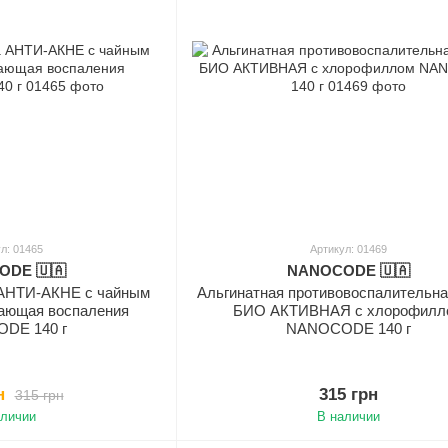
л: 01465
Артикул: 01469
DE 🇺🇦
NANOCODE 🇺🇦
 АНТИ-АКНЕ с чайным
Альгинатная противовоспалительна
ающая воспаления
БИО АКТИВНАЯ с хлорофилл
DE 140 г
NANOCODE 140 г
н
315 грн
315 грн
аличии
В наличии