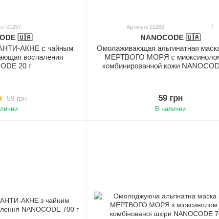
1
л: 01257
Артикул: 01262
DE 🇺🇦
NANOCODE 🇺🇦
 АНТИ-АКНЕ с чайным
Омолаживающая альгинатная мас
ающая воспаления
МЕРТВОГО МОРЯ с миоксиноло
DE 20 г
комбинированной кожи NANOCODE
н
59 грн
59 грн
аличии
В наличии