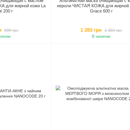
 очищающая с маслом
Альгинатная маска очищающая с 
А для жирной кожи La
нероли ЧИСТАЯ КОЖА для жирной 
e 200 г
Grace 600 г
н
1 283 грн
590 грн
1 350 грн
аличии
В наличии