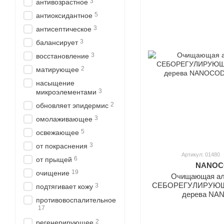
3
антивозрастное
5
антиоксидантное
3
антисептическое
3
балансирует
3
восстановление
2
матирующее
насыщение
3
микроэлементами
2
обновляет эпидермис
3
омолаживающее
5
освежающее
3
от покраснения
Артикул: 01480
6
от прыщей
NANOCO
19
очищение
Очищающая ал
СЕБОРЕГУЛИРУЮЩАЯ
3
подтягивает кожу
дерева NA
противовоспалительное
17
2
регенерирующее