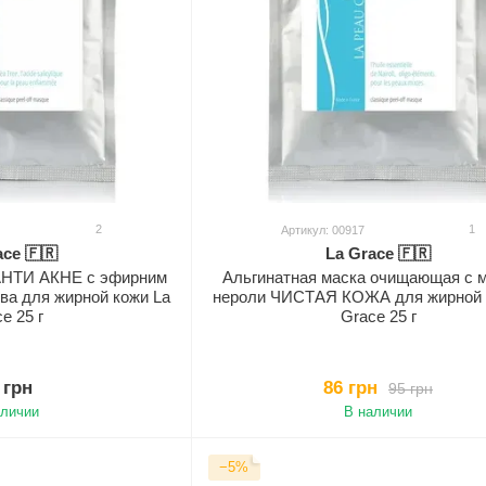
2
1
Артикул: 00917
ace 🇫🇷
La Grace 🇫🇷
 АНТИ АКНЕ с эфирним
Альгинатная маска очищающая с 
ва для жирной кожи La
нероли ЧИСТАЯ КОЖА для жирной 
e 25 г
Grace 25 г
 грн
86 грн
95 грн
аличии
В наличии
−5%