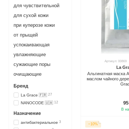
для чувствительной
для сухой кожи
при куперозе кожи
от прыщей
успокаивающая
увлажняющие
Артикул: 00869
сужающие поры
La Gr
Альгинатная маска
очищающие
маслом чайного дере
Grac
Бренд
27
La Grace 🇫🇷
12
95
NANOCODE 🇺🇦
В н
Назначение
3
антибактериальное
−10%