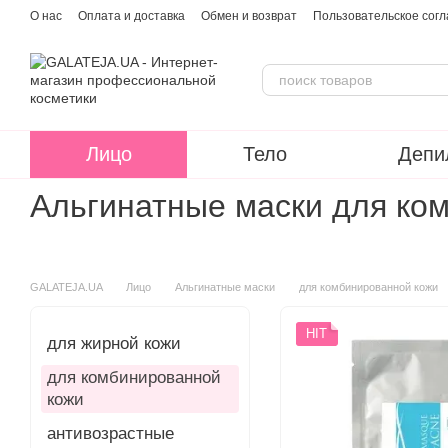
Перейти к основному контенту
О нас
Оплата и доставка
Обмен и возврат
Пользовательское сог
Лицо
Тело
Депи
Альгинатные маски для ко
GALATEJA.UA
Лицо
Альгинатные маски
для комбинированной кожи
HIT
для жирной кожи
для комбинированной
кожи
антивозрастные