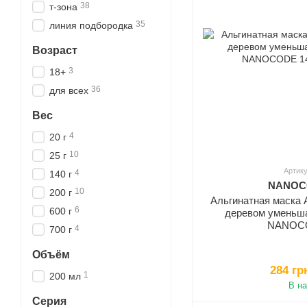
38
т-зона
35
линия подбородка
Возраст
3
18+
36
для всех
Вес
4
20 г
10
25 г
Артику
4
140 г
NANOCO
10
200 г
Альгинатная маска
6
600 г
деревом уменьш
NANOCO
4
700 г
Объём
284 гр
1
200 мл
В н
Серия