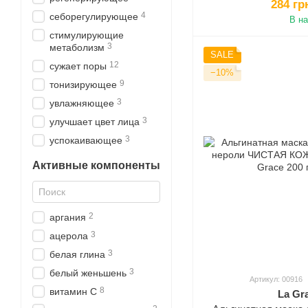
284 гр
4
себорегулирующее
В н
стимулирующие
3
метаболизм
SALE
12
сужает поры
−10%
9
тонизирующее
3
увлажняющее
3
улучшает цвет лица
3
успокаивающее
Активные компоненты
2
аргания
3
ацерола
3
белая глина
3
белый женьшень
Артикул: 00916
8
витамин С
La Gr