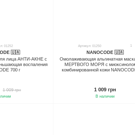
1
л: 01252
Артикул: 01250
DE 🇺🇦
NANOCODE 🇺🇦
для лица АНТИ-АКНЕ с
Омолаживающая альгинатная мас
еньшающая воспаления
МЕРТВОГО МОРЯ с миоксиноло
DE 700 г
комбинированной кожи NANOCODE
1 009 грн
1 009 грн
аличии
В наличии