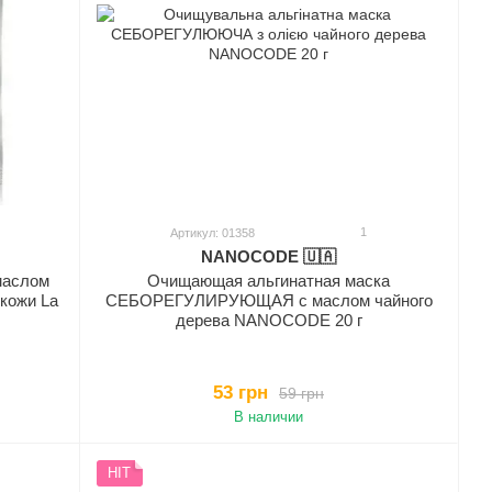
1
Артикул: 01358
NANOCODE 🇺🇦
маслом
Очищающая альгинатная маска
кожи La
СЕБОРЕГУЛИРУЮЩАЯ с маслом чайного
дерева NANOCODE 20 г
53 грн
59 грн
В наличии
HIT