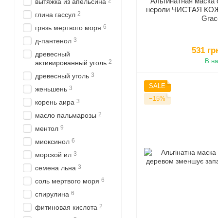
Альгинатная маска
2
вытяжка из апельсина
нероли ЧИСТАЯ КОЖ
2
глина гассул
Grac
6
грязь мертвого моря
3
д-пантенол
531 гр
древесный
В н
2
активированный уголь
3
древесный уголь
SALE
3
женьшень
−15%
3
корень аира
2
масло пальмарозы
9
ментол
6
миоксинол
3
морской ил
3
семена льна
6
соль мертвого моря
6
спирулина
2
фитиновая кислота