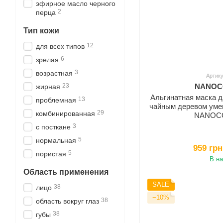
эфирное масло черного
2
перца
Тип кожи
12
для всех типов
6
зрелая
3
возрастная
Артику
23
NANOCO
жирная
Альгинатная маска 
13
проблемная
чайным деревом ум
29
комбинированная
NANOCO
3
с посткане
5
нормальная
959 грн
5
пористая
В н
Область применения
SALE
38
лицо
−10%
38
область вокруг глаз
38
губы