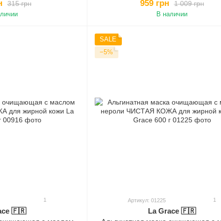
н
959 грн
315 грн
1 009 грн
аличии
В наличии
SALE
−5%
1
1
Артикул: 01225
ace 🇫🇷
La Grace 🇫🇷