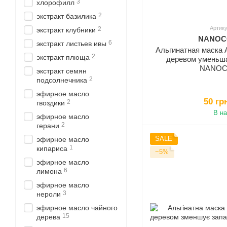
3
хлорофилл
2
экстракт базилика
Артику
2
экстракт клубники
NANOCO
6
экстракт листьев ивы
Альгинатная маска
2
экстракт плюща
деревом уменьш
NANOCO
экстракт семян
2
подсолнечника
эфирное масло
50 гр
2
гвоздики
В н
эфирное масло
2
герани
SALE
эфирное масло
1
кипариса
−5%
эфирное масло
6
лимона
эфирное масло
3
нероли
эфирное масло чайного
15
дерева