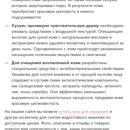
которые закупоривают поры. В результате кожа
приобретает красивую матовость и немого
подсушивается.
Сухую, чрезмерно чувствительную дерму
необходимо
умывать средствами с воздушной текстурой. Очищающее
молочко для сухой кожи с натуральными маслами и
экстрактами нежно удаляют косметику и накопившуюся за
день пыль. Одновременно с этим происходит увлажнение,
насыщение полезными веществами и смягчение.
Для очищения воспаленной кожи
разработаны
специальные средства с антибактериальными свойствами.
Умывалка для снятия макияжа и от прыщей на коже лица
содержит в составе такие антисептические компоненты,
как салициловая кислота, экстракты календулы, зеленого
чая, ионы серебра. Они эффективно уменьшают
выраженность воспалительных процессов, придавая коже
красивую шелковистость.
На нашем сайте вы можете
купить гель для умывания
и
другую косметику для снятия водостойкого макияжа по
доступным ценам. Фото, описание и отзывы о товарах
помогут вам определиться с тем, какие косметические