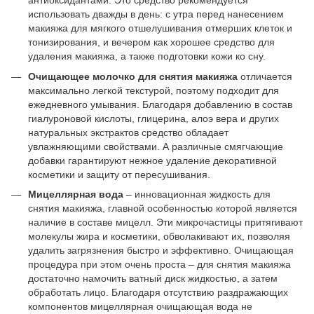
антиоксидантами. Это средство рекомендуется
использовать дважды в день: с утра перед нанесением
макияжа для мягкого отшелушивания отмерших клеток и
тонизирования, и вечером как хорошее средство для
удаления макияжа, а также подготовки кожи ко сну.
Очищающее молочко для снятия макияжа
отличается
максимально легкой текстурой, поэтому подходит для
ежедневного умывания. Благодаря добавлению в состав
гиалуроновой кислоты, глицерина, алоэ вера и других
натуральных экстрактов средство обладает
увлажняющими свойствами. А различные смягчающие
добавки гарантируют нежное удаление декоративной
косметики и защиту от пересушивания.
Мицеллярная вода
– инновационная жидкость для
снятия макияжа, главной особенностью которой является
наличие в составе мицелл. Эти микрочастицы притягивают
молекулы жира и косметики, обволакивают их, позволяя
удалить загрязнения быстро и эффективно. Очищающая
процедура при этом очень проста – для снятия макияжа
достаточно намочить ватный диск жидкостью, а затем
обработать лицо. Благодаря отсутствию раздражающих
компонентов мицеллярная очищающая вода не