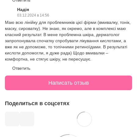
Ответить
Надія
03.12.2024 в 14:56
Маю всю лінійку для проблемників цієї фірми (вмивалку, тонік,
маску, сироватку). Не знаю, як окремо, але в комплексі маю
класний результат. В мене проблемна шкіра, дерматолог
запропонувала спочатку спробувати лікування кислотами, а
вже як не допоможе, то топічними ретиноїдами. В результаті
кислоти допомогли, я дуже рада) Щодо вмивалки –
комфортна, не стягує шкіру, не пересушує.
Ответить
Написать отзыв
Поделиться в соцсетях