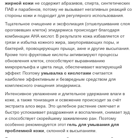
жирной кожи
не содержит абразивов, спирта, синтетических
ПАВ и парабенов, потому не вызывает негативных реакций со
стороны кожи и подходит для регулярного использования.
Тщательное очищение и эксфолиация (отшелушивание слоя
ороговевших клеток) эпидермиса происходит благодаря
комбинации АНА кислот. В результате кожа избавляется от
грязи и избытка кожного жира, закупоривающих поры, и
бактерий, провоцирующих прыщи, акне и другие высыпания.
Кроме того фруктовые кислоты активизируют процессы
обновления клеток, способствуют выравниванию
микрорельефа и цвета лица, обеспечивают матирующий
эффект. Поэтому
умывалка с кислотами
считается
наиболее эффективным и безвредным средством для
комплексного очищения эпидермиса.
Интенсивное увлажнение и длительное удержание влаги в
коже, а также тонизация и освежение происходит за счёт
экстракта алоэ вера. Это целебное растение смягчает и
быстро успокаивает раздражения и воспаления, снимает зуд
и способствует скорейшему заживлению ран. Поэтому
особенно рекомендуется этот
гель для умывания для
проблемной кожи
, склонной к высыпаниям.