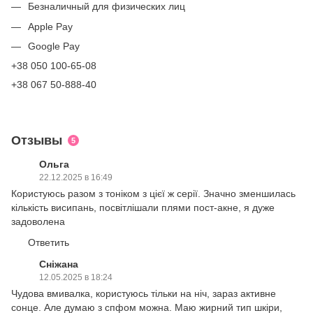
Безналичный для физических лиц
Apple Pay
Google Pay
+38 050 100-65-08
+38 067 50-888-40
Отзывы
5
Ольга
22.12.2025 в 16:49
Користуюсь разом з тоніком з цієї ж серії. Значно зменшилась
кількість висипань, посвітлішали плями пост-акне, я дуже
задоволена
Ответить
Сніжана
12.05.2025 в 18:24
Чудова вмивалка, користуюсь тільки на ніч, зараз активне
сонце. Але думаю з спфом можна. Маю жирний тип шкіри,