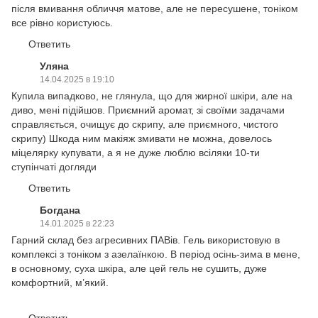
після вмивання обличчя матове, але не пересушене, тоніком
все рівно користуюсь.
Ответить
Уляна
14.04.2025 в 19:10
Купила випадково, не глянула, що для жирної шкіри, але на
диво, мені підійшов. Приємний аромат, зі своїми задачами
справляється, очищує до скрипу, але приємного, чистого
скрипу) Шкода ним макіяж змивати не можна, довелось
міцелярку купувати, а я не дуже люблю всіляки 10-ти
ступінчаті догляди
Ответить
Богдана
14.01.2025 в 22:23
Гарний склад без агресивних ПАВів. Гель використовую в
комплексі з тоніком з азелаїнкою. В період осінь-зима в мене,
в основному, суха шкіра, але цей гель не сушить, дуже
комфортний, м’який.