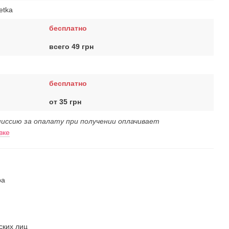
etka
бесплатно
всего 49 грн
бесплатно
от 35 грн
иссию за опалату при получении оплачивает
вке
ра
ских лиц