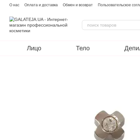
Перейти к основному контенту
О нас
Оплата и доставка
Обмен и возврат
Пользовательское сог
Лицо
Тело
Депи