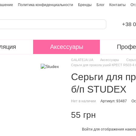
лашение
Политика конфиденциальности
Бренды
Блог
Контакты
От
+38 0
ляция
Аксессуары
Профе
GALATEJA.UA
Аксессуары
Серьг
Серьги для прокола ушей КРЕСТ R503-4
Серьги для п
б/п STUDEX
Нет в наличии
Артикул: 93487
Ос
55 грн
Войти
для отображения накопи
%