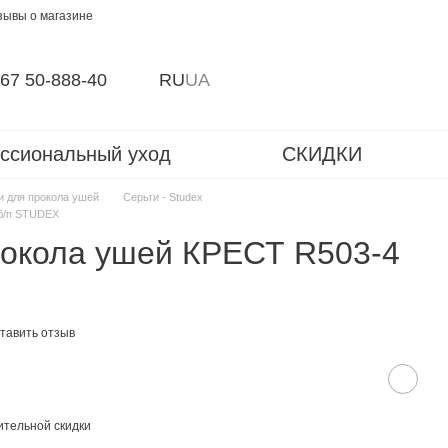
зывы о магазине
67 50-888-40
RU
UA
ссиональный уход
СКИДКИ
и для прокола ушей
Серьги - Studex
 б/п STUDEX
рокола ушей КРЕСТ R503-4
тавить отзыв
тельной скидки