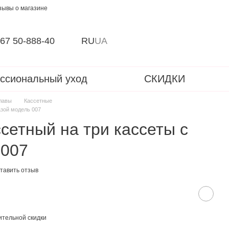
зывы о магазине
67 50-888-40
RU
UA
ссиональный уход
СКИДКИ
лавы
Кассетные
азой модель 007
сетный на три кассеты с
 007
тавить отзыв
тельной скидки