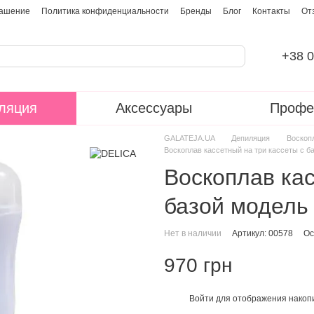
лашение
Политика конфиденциальности
Бренды
Блог
Контакты
От
+38 0
ляция
Аксессуары
Профе
GALATEJA.UA
Депиляция
Воскоп
Воскоплав кассетный на три кассеты с б
Воскоплав кас
базой модель
Нет в наличии
Артикул: 00578
Ос
970 грн
Войти
для отображения накопи
%