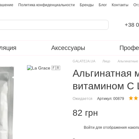
лашение
Политика конфиденциальности
Бренды
Блог
Контакты
От
+38 0
ляция
Аксессуары
Профе
GALATEJA.UA
Лицо
Альгинатные
Альгинатная 
витамином С L
Ожидается
Артикул: 00879
82 грн
Войти
для отображения накопи
%