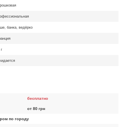
рошковая
офессиональная
ше, банка, ведёрко
анция
 г
жидается
бесплатно
от 80 грн
ром по городу