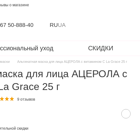
зывы о магазине
67 50-888-40
RU
UA
ссиональный уход
СКИДКИ
 маски
Альгинатная маска для лица АЦЕРОЛА с витамином С La Grace 25 г
маска для лица АЦЕРОЛА с
a Grace 25 г
9 отзывов
тельной скидки