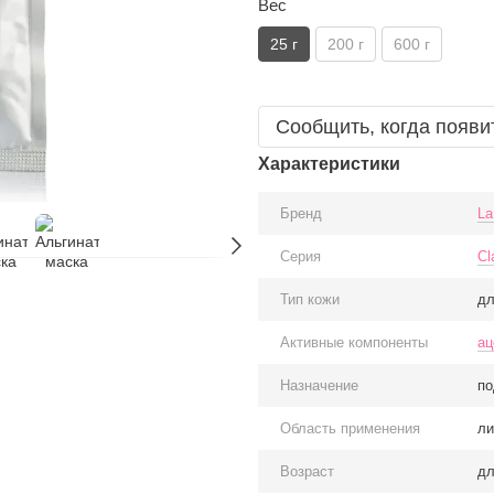
Вес
25 г
200 г
600 г
Сообщить, когда появи
Характеристики
Бренд
La
Серия
Cl
Тип кожи
дл
Активные компоненты
ац
Назначение
по
Область применения
ли
Возраст
дл