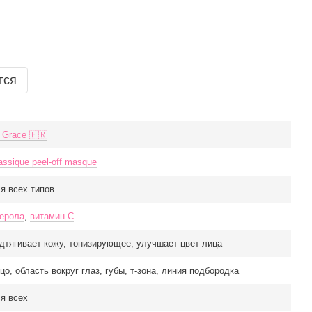
тся
 Grace 🇫🇷
assique peel-off masque
я всех типов
ерола
,
витамин С
дтягивает кожу, тонизирующее, улучшает цвет лица
цо, область вокруг глаз, губы, т-зона, линия подбородка
я всех