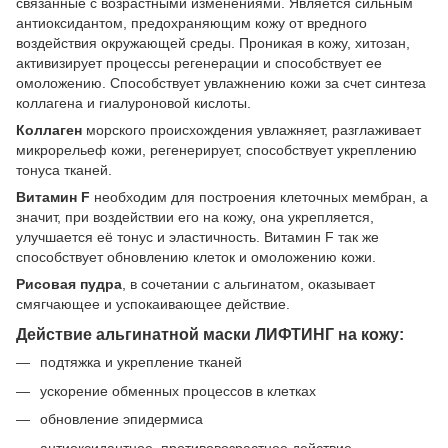
связанные с возрастными изменениями. Является сильным
антиоксидантом, предохраняющим кожу от вредного
воздействия окружающей среды. Проникая в кожу, хитозан,
активизирует процессы регенерации и способствует ее
омоложению.
Способствует увлажнению кожи за счет синтеза
коллагена и гиалуроновой кислоты.
Коллаген
морского происхождения увлажняет, разглаживает
микрорельеф кожи, регенерирует, способствует укреплению
тонуса тканей.
Витамин
F
необходим для построения клеточных мембран, а
значит, при воздействии его на кожу, она укрепляется,
улучшается её тонус и эластичность. Витамин F так же
способствует обновлению клеток и омоложению кожи.
Рисовая пудра
, в сочетании с альгинатом, оказывает
смягчающее и успокаивающее действие.
Действие альгинатной маски ЛИФТИНГ на кожу:
подтяжка и укрепление тканей
ускорение обменных процессов в клетках
обновление эпидермиса
антиоксидантное, противовозрастное действие