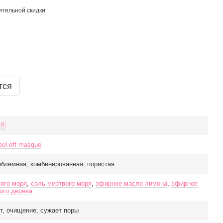
тельной скидки
тся
🇷
eel-off masque
облемная, комбинированная, пористая
вого моря
,
соль мертвого моря
,
эфирное масло лимона
,
эфирное
ого дерева
т, очищение, сужает поры