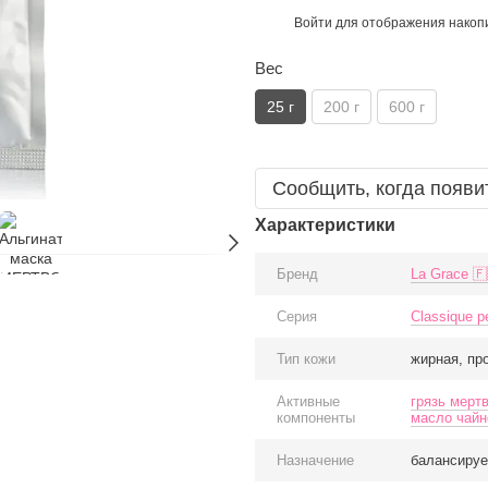
Войти
для отображения накопи
%
Вес
25 г
200 г
600 г
Сообщить, когда появи
Характеристики
Бренд
La Grace 🇫
Серия
Classique p
Тип кожи
жирная, пр
Активные
грязь мерт
компоненты
масло чайн
Назначение
балансируе