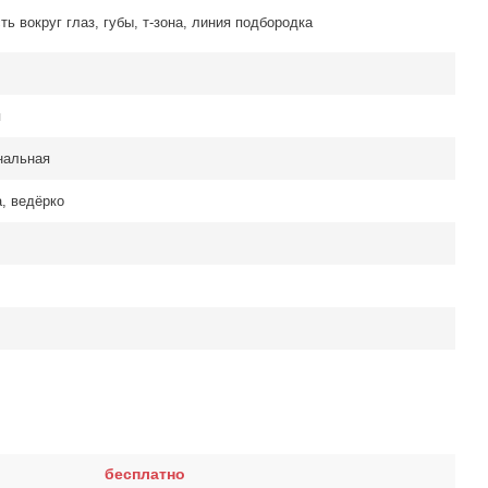
ть вокруг глаз, губы, т-зона, линия подбородка
я
нальная
а, ведёрко
бесплатно