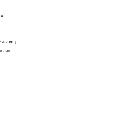
ра
ских лиц
х лиц