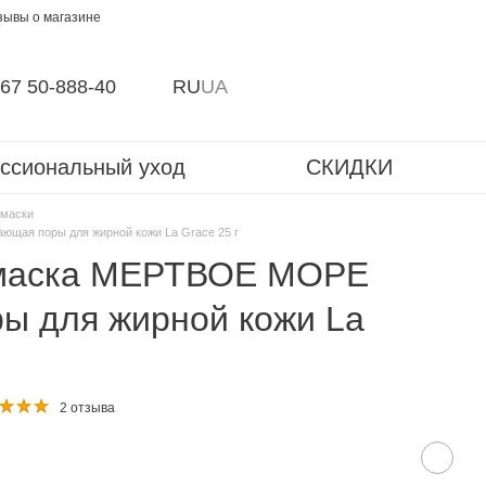
зывы о магазине
67 50-888-40
RU
UA
ссиональный уход
СКИДКИ
 маски
щая поры для жирной кожи La Grace 25 г
 маска МЕРТВОЕ МОРЕ
ы для жирной кожи La
2 отзыва