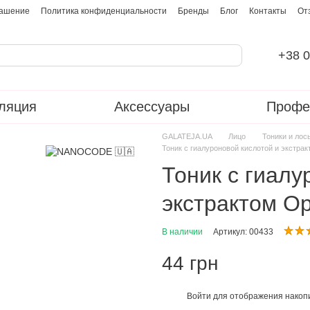
лашение
Политика конфиденциальности
Бренды
Блог
Контакты
От
+38 0
ляция
Аксессуары
Профе
GALATEJA.UA
Лицо
Тоники и лос
Тоник с гиалуроновой кислотой и экст
Тоник с гиалу
экстрактом 
В наличии
Артикул: 00433
44 грн
Войти
для отображения накопи
%