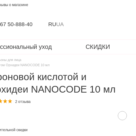
зывы о магазине
67 50-888-40
RU
UA
ссиональный уход
СКИДКИ
ьоны для лица
рактом Орхидеи NANOCODE 10 мл
роновой кислотой и
Орхидеи NANOCODE 10 мл
2 отзыва
тельной скидки