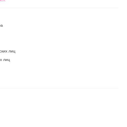
ра
ских лиц
х лиц