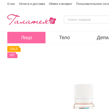
Перейти к основному контенту
О нас
Оплата и доставка
Обмен и возврат
Пользовательское сог
Лицо
Тело
Депи
SALE
HIT