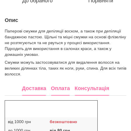
До обраного
Порівняти
Опис
Паперові смужки для депіляції воском, а також при депіляції
бандажною пастою. Щільні та міцні смужки на основі флізеліну
не розтягуються та не рвуться у процесі використання.
Підходить для використання в салонах краси, а також у
домашніх умовах.
Смужки можуть застосовуватися для видалення волосся на
великих ділянках тіла, таких як ноги, руки, спина. Для всіх типів
волосся.
Доставка
Оплата
Консультація
від 1000 грн
безкоштовно
до 1000 грн
від 80 грн