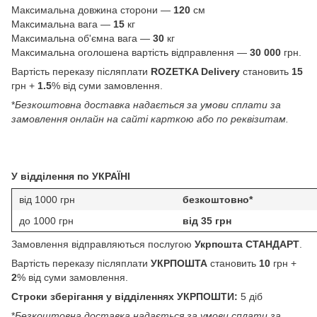
Максимальна довжина сторони —
120
см
Максимальна вага —
15
кг
Максимальна об'ємна вага —
30
кг
Максимальна оголошена вартість відправлення —
30 000
грн.
Вартість переказу післяплати
ROZETKA Delivery
становить
15
грн +
1.5
% від суми замовлення.
*
Безкоштовна доставка надається за умови сплати за
замовлення онлайн на сайті карткою або по реквізитам.
У відділення по УКРАЇНІ
від 1000 грн
безкоштовно*
до 1000 грн
від 35 грн
Замовлення відправляються послугою
Укрпошта СТАНДАРТ
.
Вартість переказу післяплати
УКРПОШТА
становить
10
грн +
2
% від суми замовлення.
Строки зберігання у відділеннях УКРПОШТИ:
5 діб
*
Безкоштовна доставка надається за умови сплати за