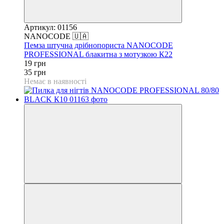
Артикул: 01156
NANOCODE 🇺🇦
Пемза штучна дрібнопориста NANOCODE
PROFESSIONAL блакитна з мотузкою К22
19 грн
35 грн
Немає в наявності