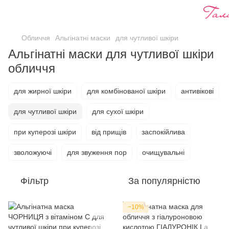
Обличчя
Альгінатні маски
для чутливої шкіри
Альгінатні маски для чутливої шкіри
обличчя
для жирної шкіри
для комбінованої шкіри
антивікові
для чутливої шкіри
для сухої шкіри
при куперозі шкіри
від прищів
заспокійлива
зволожуючі
для звуження пор
очищувальні
Фільтр
За популярністю
−10%