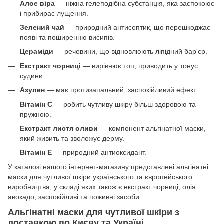
Алое віра
— ніжна гелеподібна субстанція, яка заспокоює
і прибирає лущення.
Зелений чай
— природний антисептик, що перешкоджає
появі та поширенню висипів.
Цераміди
— речовини, що відновлюють ліпідний бар'єр.
Екстракт чорниці
— вирівнює топ, приводить у тонус
судини.
Азулен
— має протизапальний, заспокійливий ефект.
Вітамін С
— робить чутливу шкіру більш здоровою та
пружною.
Екстракт листя оливи
— компонент альгінатної маски,
який живить та зволожує дерму.
Вітамін Е
— природний антиоксидант.
У каталозі нашого інтернет-магазину представлені альгінатні
маски для чутливої шкіри українського та європейського
виробництва, у складі яких також є екстракт чорниці, олія
авокадо, заспокійливі та поживні засоби.
Альгінатні маски для чутливої шкіри з
доставкою по Києву та Україні.