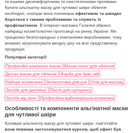
та іншими дискомфортними та неестетичними проявами.
Купити альгінатну маску для чутливої шкіри обличчя
необхідно, оскільки вона покликана
ефективно та швидко
боротися з такими проблемами та служить їх
профілактикою
. В інтернет-магазині Галатея зібрано
найкращі косметологічні пропозиції на ринку України. Ми
працюємо безпосередньо з компаніями-виробниками, тому
можемо запропонувати вигідну ціну на всю представлену
продукцію.
Популярні категорії:
Професійні альгінатні маски
Маски-пілінг для обличчя
Детокс маски для обличчя
Фарба для брів і вій
Набори косметичні
Антисептики для рук
Олія для масажу
Засоби для депіляції
Паста для шугарингу
Засоби від акне
Професійна відбілювальна косметика
Особливості та компоненти альгінатної маски
для чутливої шкіри
Купивши альгінатну маску для чутливої шкіри, пам'ятайте:
вона повинна застосовуватися курсом, щоб ефект був