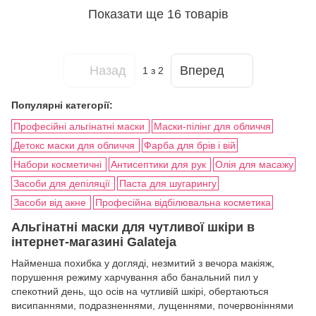
Показати ще 16 товарів
Назад
Вперед
1
з 2
Популярні категорії:
Професійні альгінатні маски
Маски-пілінг для обличчя
Детокс маски для обличчя
Фарба для брів і вій
Набори косметичні
Антисептики для рук
Олія для масажу
Засоби для депіляції
Паста для шугарингу
Засоби від акне
Професійна відбілювальна косметика
Альгінатні маски для чутливої шкіри в
інтернет-магазині Galateja
Найменша похибка у догляді, незмитий з вечора макіяж,
порушення режиму харчування або банальний пил у
спекотний день, що осів на чутливій шкірі, обертаються
висипаннями, подразненнями, лущеннями, почервоніннями