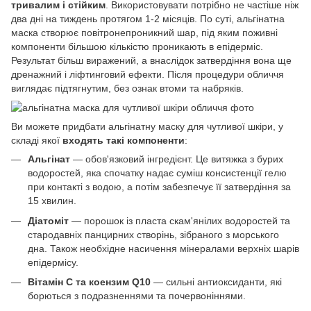
тривалим і стійким
. Використовувати потрібно не частіше ніж
два дні на тиждень протягом 1-2 місяців. По суті, альгінатна
маска створює повітронепроникний шар, під яким поживні
компоненти більшою кількістю проникають в епідерміс.
Результат більш виражений, а внаслідок затвердіння вона ще
дренажний і ліфтинговий ефекти. Після процедури обличчя
виглядає підтягнутим, без ознак втоми та набряків.
Ви можете придбати альгінатну маску для чутливої шкіри, у
складі якої
входять такі компоненти
:
Альгінат
— обов'язковий інгредієнт. Це витяжка з бурих
водоростей, яка спочатку надає суміш консистенції гелю
при контакті з водою, а потім забезпечує її затвердіння за
15 хвилин.
Діатоміт
— порошок із пласта скам'янілих водоростей та
стародавніх панцирних створінь, зібраного з морського
дна. Також необхідне насичення мінералами верхніх шарів
епідермісу.
Вітамін С та коензим Q10
— сильні антиоксиданти, які
борються з подразненнями та почервоніннями.