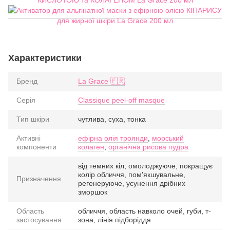
Характеристики
Бренд
La Grace 🇫🇷
Серія
Classique peel-off masque
Тип шкіри
чутлива, суха, тонка
Активні
ефірна олія троянди
,
морський
компоненти
колаген
,
органічна рисова пудра
від темних кіл, омолоджуюче, покращує
колір обличчя, пом'якшувальне,
Призначення
регенеруюче, усунення дрібних
зморшок
Область
обличчя, область навколо очей, губи, т-
застосування
зона, лінія підборіддя