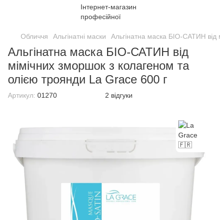
Обличчя
Альгінатні маски
Альгінатна маска БІО-САТИН від 
Альгінатна маска БІО-САТИН від
мімічних зморшок з колагеном та
олією троянди La Grace 600 г
Артикул:
01270
2 відгуки