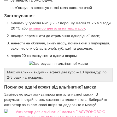
регенерує та омолоджує
пом'якшує та зменшує темні кола навколо очей
Застосування:
змішати у гумовій мисці 25 г порошку маски та 75 мл води
20 °C або
активатор для альгінатних масок
;
швидко перемішати до отримання однорідної маси;
нанести на обличчя, знизу вгору, починаючи з підборіддя,
захоплюючи область очей, губ, шиї та декольте;
через 20 хв маску зняти одним шаром.
Максимальний видимий ефект дає курс – 10 процедур по
2-3 рази на тиждень.
Посилює вдвічі ефект від альгінатної маски
Замінюємо воду активатором для альгінатної маски! В
результаті подвійне зволоження та пластичність! Вибирайте
активатор за типом своєї шкіри та додавайте в маску!