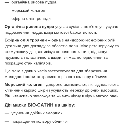
органічна рисова пудра
морський колаген
ефірна олія троянди
Органічна рисова пудра
усуває сухість, пом'якшує, усуває
подразнення, надає шкірі матової бархатистості.
Ефірна олія троянди
– одна з найдорожчих ефірних олій,
ідеальна для догляду за областю повік. Має регенеруючу та
стимулюючу дію, активізує оновлення клітин, підвищує
пружність і еластичність шкіри, знімає почервоніння та
покращує стан капілярів.
Цю олію з давніх часів застосовували для збереження
молодості шкіри та красивого рівного кольору обличчя.
Морський колаген
- джерело амінокислот, які відновлюють
клітинний каркас шкіри і усувають мережу дрібних зморшок.
Він інтенсивно зволожує та живить ніжну шкіру навколо очей.
Дія маски БІО-САТИН на шкіру:
усунення дрібних зморшок
покращення кольору обличчя