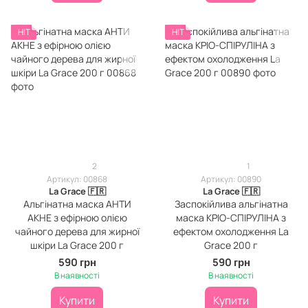
HIT
HIT
2
1
Артикул: 00868
Артикул: 00890
La Grace 🇫🇷
La Grace 🇫🇷
Альгінатна маска АНТИ
Заспокійлива альгінатна
АКНЕ з ефірною олією
маска КРІО-СПІРУЛІНА з
чайного дерева для жирної
ефектом охолодження La
шкіри La Grace 200 г
Grace 200 г
590 грн
590 грн
В наявності
В наявності
Купити
Купити