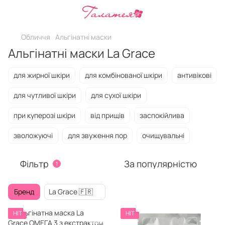
Обличчя
Альгінатні маски
Альгінатні маски La Grace
для жирної шкіри
для комбінованої шкіри
антивікові
для чутливої шкіри
для сухої шкіри
при куперозі шкіри
від прищів
заспокійлива
зволожуючі
для звуження пор
очищувальні
Фільтр
За популярністю
1
Бренд
La Grace 🇫🇷
HIT
HIT