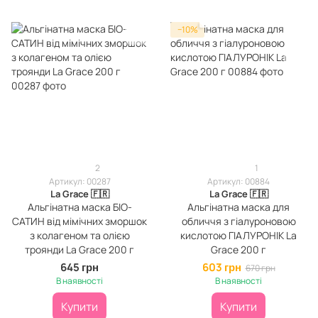
−10%
2
1
Артикул: 00287
Артикул: 00884
La Grace 🇫🇷
La Grace 🇫🇷
Альгінатна маска БІО-
Альгінатна маска для
САТИН від мімічних зморшок
обличчя з гіалуроновою
з колагеном та олією
кислотою ГІАЛУРОНІК La
троянди La Grace 200 г
Grace 200 г
645 грн
603 грн
670 грн
В наявності
В наявності
Купити
Купити