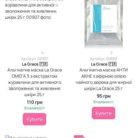
4
2
Артикул: 00907
Артикул: 00869
La Grace 🇫🇷
La Grace 🇫🇷
Альгінатна маска La Grace
Альгінатна маска АНТИ
ОМЕГА 3 з екстрактом
АКНЕ з ефірною олією
журавлини для активного
чайного дерева для жирної
зволоження та живлення
шкіри La Grace 25 г
шкіри 25 г
95 грн
110 грн
В наявності
В наявності
Купити
Купити