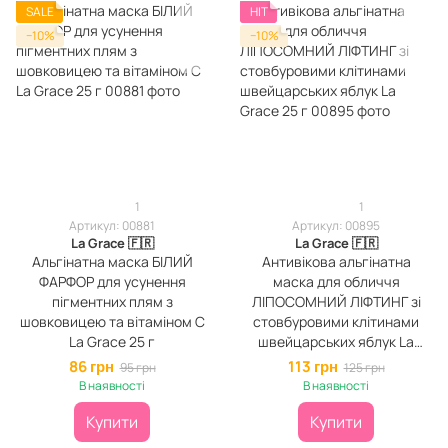
SALE
HIT
−10%
−10%
1
1
Артикул: 00881
Артикул: 00895
La Grace 🇫🇷
La Grace 🇫🇷
Альгінатна маска БІЛИЙ
Антивікова альгінатна
ФАРФОР для усунення
маска для обличчя
пігментних плям з
ЛІПОСОМНИЙ ЛІФТИНГ зі
шовковицею та вітаміном С
стовбуровими клітинами
La Grace 25 г
швейцарських яблук La
Grace 25 г
86 грн
113 грн
95 грн
125 грн
В наявності
В наявності
Купити
Купити