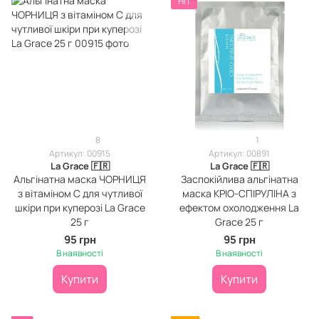
HIT
8
1
Артикул: 00915
Артикул: 00891
La Grace 🇫🇷
La Grace 🇫🇷
Альгінатна маска ЧОРНИЦЯ
Заспокійлива альгінатна
з вітаміном С для чутливої
маска КРІО-СПІРУЛІНА з
шкіри при куперозі La Grace
ефектом охолодження La
25 г
Grace 25 г
95 грн
95 грн
В наявності
В наявності
Купити
Купити