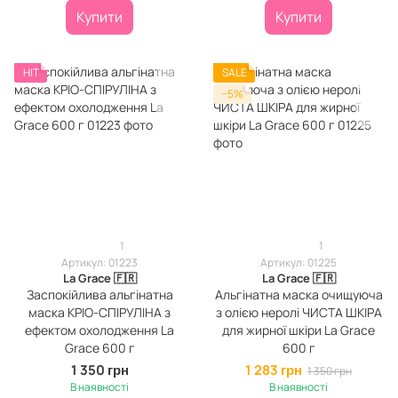
Купити
Купити
HIT
SALE
−5%
1
1
Артикул: 01223
Артикул: 01225
La Grace 🇫🇷
La Grace 🇫🇷
Заспокійлива альгінатна
Альгінатна маска очищуюча
маска КРІО-СПІРУЛІНА з
з олією неролі ЧИСТА ШКІРА
ефектом охолодження La
для жирної шкіри La Grace
Grace 600 г
600 г
1 350 грн
1 283 грн
1 350 грн
В наявності
В наявності