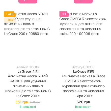
SALE
HIT
−10%
1
4
Артикул: 00880
Артикул: 00906
La Grace 🇫🇷
La Grace 🇫🇷
Альгінатна маска БІЛИЙ
Альгінатна маска La Grace
ФАРФОР для усунення
ОМЕГА 3 з екстрактом
пігментних плям з
журавлини для активного
шовковицею та вітаміном С
зволоження та живлення
La Grace 200 г
шкіри 200 г
531 грн
620 грн
590 грн
В наявності
В наявності