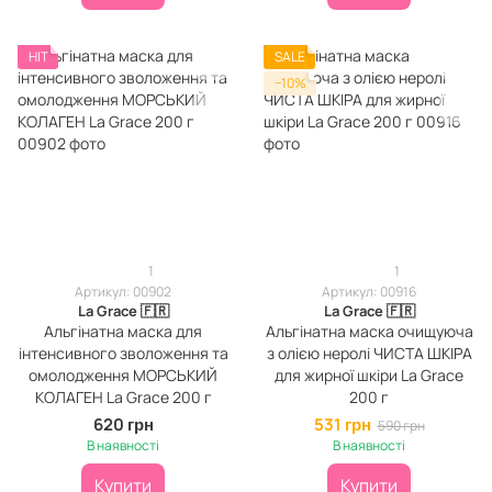
HIT
SALE
−10%
1
1
Артикул: 00902
Артикул: 00916
La Grace 🇫🇷
La Grace 🇫🇷
Альгінатна маска для
Альгінатна маска очищуюча
інтенсивного зволоження та
з олією неролі ЧИСТА ШКІРА
омолодження МОРСЬКИЙ
для жирної шкіри La Grace
КОЛАГЕН La Grace 200 г
200 г
620 грн
531 грн
590 грн
В наявності
В наявності
Купити
Купити