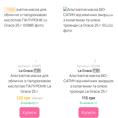
−10%
1
2
Артикул: 00885
Артикул: 00288
La Grace 🇫🇷
La Grace 🇫🇷
Альгінатна маска для
Альгінатна маска БІО-
обличчя з гіалуроновою
САТИН від мімічних зморшок
кислотою ГІАЛУРОНІК La
з колагеном та олією
Grace 25 г
троянди La Grace 25 г
122 грн
115 грн
135 грн
В наявності
В наявності
Купити
Купити