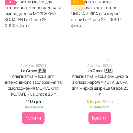
HIT
SALE
−10%
1
1
Артикул: 00903
Артикул: 00917
La Grace 🇫🇷
La Grace 🇫🇷
Альгінатна маска для
Альгінатна маска очищуюча
інтенсивного зволоження та
з олією неролі ЧИСТА ШКІРА
омолодження МОРСЬКИЙ
для жирної шкіри La Grace 25
КОЛАГЕН La Grace 25 г
г
110 грн
86 грн
95 грн
В наявності
В наявності
Купити
Купити