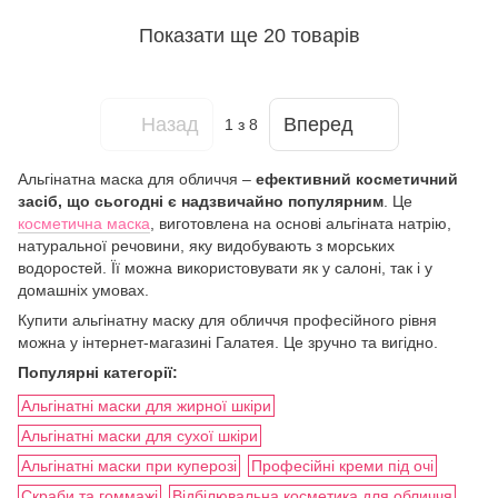
Показати ще 20 товарів
Назад
Вперед
1
з 8
Альгінатна маска для обличчя –
ефективний косметичний
засіб, що сьогодні є надзвичайно популярним
. Це
косметична маска
, виготовлена на основі альгіната натрію,
натуральної речовини, яку видобувають з морських
водоростей. Її можна використовувати як у салоні, так і у
домашніх умовах.
Купити альгінатну маску для обличчя професійного рівня
можна у інтернет-магазині Галатея. Це зручно та вигідно.
Популярні категорії:
Альгінатні маски для жирної шкіри
Альгінатні маски для сухої шкіри
Альгінатні маски при куперозі
Професійні креми під очі
Скраби та гоммажі
Відбілювальна косметика для обличчя