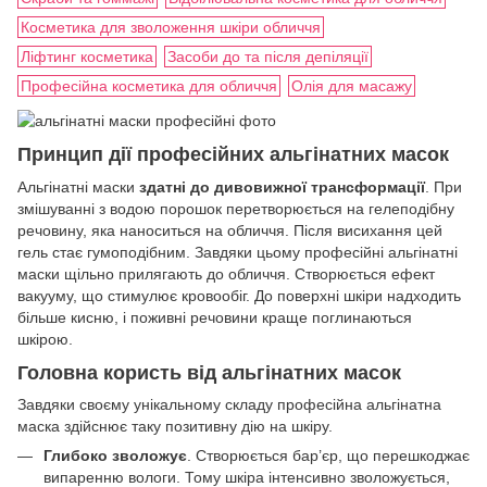
Косметика для зволоження шкіри обличчя
Ліфтинг косметика
Засоби до та після депіляції
Професійна косметика для обличчя
Олія для масажу
Принцип дії професійних альгінатних масок
Альгінатні маски
здатні до дивовижної трансформації
. При
змішуванні з водою порошок перетворюється на гелеподібну
речовину, яка наноситься на обличчя. Після висихання цей
гель стає гумоподібним. Завдяки цьому професійні альгінатні
маски щільно прилягають до обличчя. Створюється ефект
вакууму, що стимулює кровообіг. До поверхні шкіри надходить
більше кисню, і поживні речовини краще поглинаються
шкірою.
Головна користь від альгінатних масок
Завдяки своєму унікальному складу професійна альгінатна
маска здійснює таку позитивну дію на шкіру.
Глибоко зволожує
. Створюється бар’єр, що перешкоджає
випаренню вологи. Тому шкіра інтенсивно зволожується,