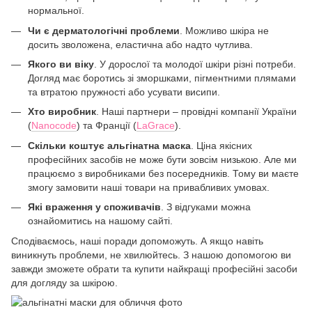
нормальної.
Чи є дерматологічні проблеми
. Можливо шкіра не
досить зволожена, еластична або надто чутлива.
Якого ви віку
. У дорослої та молодої шкіри різні потреби.
Догляд має боротись зі зморшками, пігментними плямами
та втратою пружності або усувати висипи.
Хто виробник
. Наші партнери – провідні компанії України
(
Nanocode
) та Франції (
LaGrace
).
Скільки коштує альгінатна маска
. Ціна якісних
професійних засобів не може бути зовсім низькою. Але ми
працюємо з виробниками без посередників. Тому ви маєте
змогу замовити наші товари на привабливих умовах.
Які враження у споживачів
. З відгуками можна
ознайомитись на нашому сайті.
Сподіваємось, наші поради допоможуть. А якщо навіть
виникнуть проблеми, не хвилюйтесь. З нашою допомогою ви
завжди зможете обрати та купити найкращі професійні засоби
для догляду за шкірою.