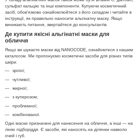
сульфат кальцію та інші компоненти. Купуючи косметичний
засіб, обов'язково ознайомлюйтеся з його складом і читайте в
інструкції, як правильно наносити альгінатну маску. Якщо
виникають питання, звертайтеся до консультантів.
Де купити якісні альгінатні маски для
обличчя
Якщо ви шукаєте маски від NANOCODE, ознайомтеся з нашим
каталогом. Ми пропонуємо косметичні засоби для різних типів
шкіри:
зрілої;
чутливої;
жирної;
з куперозом;
проблемної;
комбінованої.
Одні маски призначені для нанесення на обличчя, а інші — на
лінію підборіддя. Є засоби, які наносять на ділянки навколо
очей і губ.