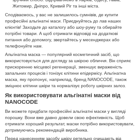
Житомир, Дніпро, Кривий Ріг та інші міста.
Сподіваємось, у вас не залишилось сумнівів, де купити
професійні альгінатні маси. Приєднуйтесь до лав наших
клієнтів! Заходьте до каталогу або шоу-руму та обирайте
потрібні товари. А щоб отримати відповіді на додаткові
питання або допомогу, звертайтесь у месенджерах або
телефонуйте нам.
Альгінатна маска — популярний косметичний засіб, що
використовується для догляду за шкірою обличчя. Він сприяє
прискоренню місцевої регенерації, зменшує вираженість
запальних процесів і тонізує клітини епідермісу. Альгінатна
маска, яку пропонує, наприклад, бренд NANOCODE, також
зміцнює клітини шкіри та нормалізує роботу шкірних залоз.
Як використовувати альгінатні маски від
NANOCODE
Ви можете придбати професійні альгінатні маски у вигляді
порошку. Вони вже давно довели свою ефективність. Щоб
отримати хороший результат, маски потрібно використовувати,
дотримуючись рекомендацій виробника.
Перед нанесенням засобу шкіру ретельно очищають від