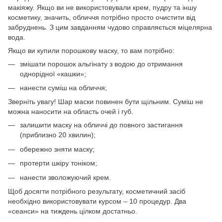
макіяжу. Якщо ви не використовували крем, пудру та іншу
косметику, значить, обличчя потрібно просто очистити від
забруднень. З цим завданням чудово справляється міцелярна
вода.
Якщо ви купили порошкову маску, то вам потрібно:
змішати порошок альгінату з водою до отримання
однорідної «кашки»;
нанести суміш на обличчя;
Зверніть увагу! Шар маски повинен бути щільним. Суміш не
можна наносити на область очей і губ.
залишити маску на обличчі до повного застигання
(приблизно 20 хвилин);
обережно зняти маску;
протерти шкіру тоніком;
нанести зволожуючий крем.
Щоб досягти потрібного результату, косметичний засіб
необхідно використовувати курсом – 10 процедур. Два
«сеанси» на тиждень цілком достатньо.