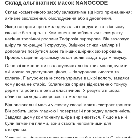
Склад альгінатних масок NANOCODE
Склад косметичного засобу залежатиме від його призначення:
активне зволоження, омолодження або відновлення.
Якщо говорити про омолоджувальні продукти, то в їхньому
складі є бета-пролін. Компонент виробляється з екстракту
насіння тропічної рослини Тефрозія пурпурова. Він зволожує
шкіру та покращує її структуру. Зміцнює стінки капілярів і
допомагає позбутися акне та інших шкірних захворювань.
Процес старіння організму бета-пролін зводить до мінімуму.
Основні компоненти зволожуючих альгінатних масок, купити
які можна за доступною ціною, – гіалуронова кислота та
колаген. Гіалуронова кислота утримує в шкірі вологу, завдяки
чому вона не старіє. Колаген же сприяє відновленню тонусу
дерми та робить її більш еластичною. У результаті шкіра
обличчя виглядає здоровою та молодою.
Відновлювальні маски у своєму складі мають екстракт граната.
Він робить шкіру гладкою і повертає їй природну еластичність.
Завдяки цьому компоненту шкіра вирівнюється. Якщо на ній
були пігментні плями, вони стають непомітними для
оточуючих.
У складі альгінатних масок також може бути вітамін С, діатоміт,