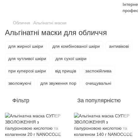
Обличчя
Альгінатні маски
Альгінатні маски для обличчя
для жирної шкіри
для комбінованої шкіри
антивікові
для чутливої шкіри
для сухої шкіри
при куперозі шкіри
від прищів
заспокійлива
зволожуючі
для звуження пор
очищувальні
Фільтр
За популярністю