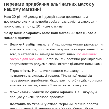
Переваги придбання альгінатних масок у
нашому магазині
Наш 20-річний досвід в індустрії краси дозволив нам
досконало вивчити потреби своїх споживачів та завоювати
прихильність понад 10 тисяч клієнтів.
Чому вони обирають саме наш магазин? Для цього є
чимало причин
:
Великий вибір товарів
. У нас можна купити різноманітні
альгінатні маски, професійні та зручні у використанні. Крім
того, у каталозі ви знайдете багато інших
косметичних
засобів для обличчя
і не тільки. Ми постійно розширюємо
асортимент та радуємо своїх клієнтів цікавими новинками.
Гідна якість
. На полички нашого магазину не
потрапляють випадкові товари. Тільки найкращі від
перевірених виробників. Якщо вам потрібна дійсно якісна
альгінатна маска, купити її ви можете саме у нас.
Можливість робити покупки офлайн
. Наш шоу-рум
працює у Києві. Ласкаво просимо!
Доставка по Україні у стислі терміни
. Можна обрати
зручний спосіб. Відправляємо в Харків, Одесу, Львів,