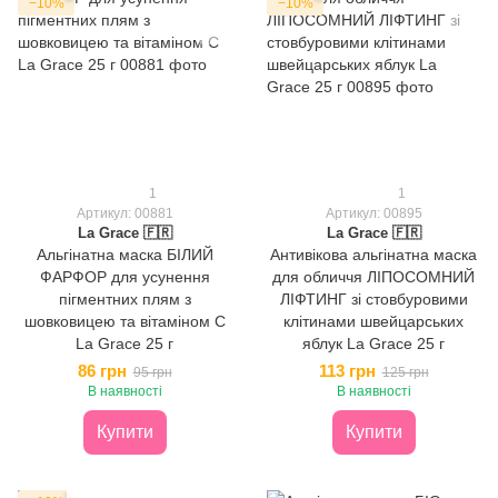
−10%
−10%
1
1
Артикул: 00881
Артикул: 00895
La Grace 🇫🇷
La Grace 🇫🇷
Альгінатна маска БІЛИЙ
Антивікова альгінатна маска
ФАРФОР для усунення
для обличчя ЛІПОСОМНИЙ
пігментних плям з
ЛІФТИНГ зі стовбуровими
шовковицею та вітаміном С
клітинами швейцарських
La Grace 25 г
яблук La Grace 25 г
86 грн
113 грн
95 грн
125 грн
В наявності
В наявності
Купити
Купити