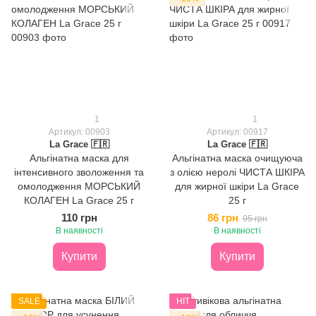
1
1
Артикул: 00903
Артикул: 00917
La Grace 🇫🇷
La Grace 🇫🇷
Альгінатна маска для
Альгінатна маска очищуюча
інтенсивного зволоження та
з олією неролі ЧИСТА ШКІРА
омолодження МОРСЬКИЙ
для жирної шкіри La Grace
КОЛАГЕН La Grace 25 г
25 г
110 грн
86 грн
95 грн
В наявності
В наявності
Купити
Купити
SALE
HIT