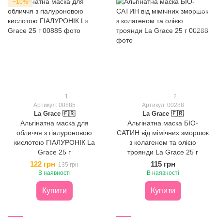
−10%
1
2
Артикул: 00885
Артикул: 00288
La Grace 🇫🇷
La Grace 🇫🇷
Альгінатна маска для
Альгінатна маска БІО-
обличчя з гіалуроновою
САТИН від мімічних зморшок
кислотою ГІАЛУРОНІК La
з колагеном та олією
Grace 25 г
троянди La Grace 25 г
122 грн
115 грн
135 грн
В наявності
В наявності
Купити
Купити