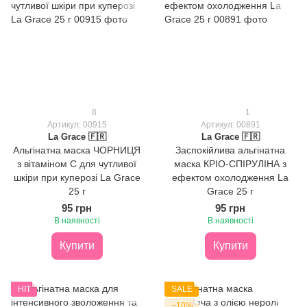
8
1
Артикул: 00915
Артикул: 00891
La Grace 🇫🇷
La Grace 🇫🇷
Альгінатна маска ЧОРНИЦЯ
Заспокійлива альгінатна
з вітаміном С для чутливої
маска КРІО-СПІРУЛІНА з
шкіри при куперозі La Grace
ефектом охолодження La
25 г
Grace 25 г
95 грн
95 грн
В наявності
В наявності
Купити
Купити
HIT
SALE
−10%