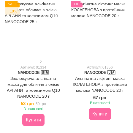
SALE
HIT
−10%
2
Артикул: 01334
Артикул: 01356
NANOCODE 🇺🇦
NANOCODE 🇺🇦
Зволожуюча альгінатна
Альгінатна ліфтинг маска
маска для обличчя з олією
КОЛАГЕНОВА з протеїнами
АРГАНИ та коензимом Q10
молока NANOCODE 20 г
NANOCODE 20 г
67 грн
53 грн
В наявності
59 грн
В наявності
Купити
Купити