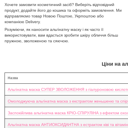
Хочете замовити косметичний засіб? Виберіть відповідний
продукт, додайте його до кошика та оформіть замовлення. Ми
відправляємо товар Новою Поштою, Укрпоштою або
компанією Delivery.
Розуміючи, як наносити альгінатну маску і як часто її
використовувати, вам вдасться зробити шкіру обличчя більш
пружною, зволоженою та сяючою.
Ціни на ал
Назва
Альгінатна маска СУПЕР ЗВОЛОЖЕННЯ з гіалуроновою кислот
Омолоджуюча альгінатна маска з екстрактом женьшеню та спіру
Заспокійлива альгінатна маска КРІО-СПІРУЛІНА з ефектом охо
Альгінатна маска АНТИОКСИДАНТНА з естрактом ківі та вітамін