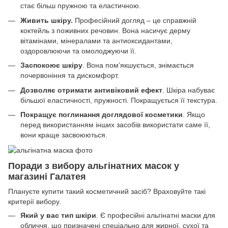
стає більш пружною та еластичною.
Живить шкіру.
Професійний догляд – це справжній
коктейль з поживних речовин. Вона насичує дерму
вітамінами, мінералами та антиоксидантами,
оздоровлюючи та омолоджуючи її.
Заспокоює шкіру
. Вона пом’якшується, знімається
почервоніння та дискомфорт.
Дозволяє отримати антивіковий ефект
. Шкіра набуває
більшої еластичності, пружності. Покращується її текстура.
Покращує поглинання доглядової косметики
. Якщо
перед використанням інших засобів використати саме її,
вони краще засвоюються.
Поради з вибору альгінатних масок у
магазині Галатея
Плануєте купити такий косметичний засіб? Враховуйте такі
критерії вибору.
Який у вас тип шкіри
. Є професійні альгінатні маски для
обличчя, що призначені спеціально для жирної, сухої та