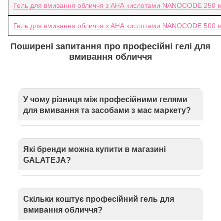
Гель для вмивання обличчя з АНА кислотами NANOCODE 250 
Гель для вмивання обличчя з АНА кислотами NANOCODE 500 
Поширені запитання про професійні гелі для
вмивання обличчя
У чому різниця між професійними гелями
для вмивання та засобами з мас маркету?
Професійні гелі для вмивання створені на основі
наукових досліджень, ретельного підбору складових та
дерматологічних тестувань. Вони не містять штучних
Які бренди можна купити в магазині
ароматизаторів, барвників, алергенних речовин.
GALATEJA?
Засоби з мас маркету часто виробляють на основі
дешевих інгредієнтів, які створюють лише ілюзію
У нас ви можете купити професійні гелі для вмивання
догляду.
французького бренду
La Grace
та українського
NANOCODE
. Вони виробляють
косметику для обличчя
,
Скільки коштує професійний гель для
яка має найкращі відгуки косметологів та наших
вмивання обличчя?
клієнтів.