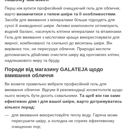
Перш ніж купити професійний очищуючий гель для обличчя,
варто
визначитися з типом шкіри та її особливостями
.
Засоби для вмивання з мінералами більше підходять для
сухої й зневодненої шкіри. Активні компоненти оптимізують
водний баланс, насичують клітини мінералами та вітамінами.
Гель для вмивання з кислотами краще використовувати для
жирної, комбінованої та схильної до висипань шкіри. Він
вирівнює тон, не пересушує обличчя. Природні кислоти
допомагають дбайливо очистити шкіру від ороговілих клітин,
надлишкового жиру та бруду.
Поради від магазину GALATEJA щодо
вмивання обличчя
Ви можете правильно вибрати професійний гель для
вмивання обличчя. Відгуки й рекомендації косметологів щодо
нього можуть бути досить схвальними.
Та щоб він так само
ефективно діяв і для вашої шкіри, варто дотримуватись
кількох порад:
для вмивання використовуйте теплу воду. Гаряча може
пересушити шкіру, а холодна не сприяє ефективному
очищенню пор;