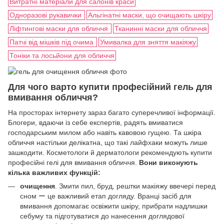
Витратні матеріали для салонів краси
Одноразові рукавички
Альгінатні маски, що очищають шкіру
Ліфтингові маски для обличчя
Тканинні маски для обличчя
Патчі від мішків під очима
Умивалка для зняття макіяжу
Тоніки та лосьйони для обличчя
Для чого варто купити професійний гель для
вмивання обличчя?
На просторах інтернету зараз багато суперечливої інформації.
Блогери, вдаючи із себе експертів, радять вмиватися
господарським милом або навіть кавовою гущею. Та шкіра
обличчя настільки делікатна, що такі лайфхаки можуть лише
зашкодити. Косметологи й дерматологи рекомендують купити
професійні гелі для вмивання обличчя.
Вони виконують
кілька важливих функцій:
очищення
. Змити пил, бруд, рештки макіяжу ввечері перед
сном ー це важливий етап догляду. Вранці засіб для
вмивання допомагає освіжити шкіру, прибрати надлишки
себуму та підготуватися до нанесення доглядової