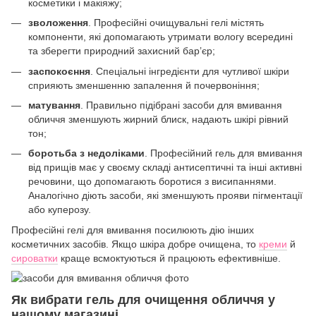
косметики і макіяжу;
зволоження
. Професійні очищувальні гелі містять
компоненти, які допомагають утримати вологу всередині
та зберегти природний захисний бар’єр;
заспокоєння
. Спеціальні інгредієнти для чутливої шкіри
сприяють зменшенню запалення й почервоніння;
матування
. Правильно підібрані засоби для вмивання
обличчя зменшують жирний блиск, надають шкірі рівний
тон;
боротьба з недоліками
. Професійний гель для вмивання
від прищів має у своєму складі антисептичні та інші активні
речовини, що допомагають боротися з висипаннями.
Аналогічно діють засоби, які зменшують прояви пігментації
або куперозу.
Професійні гелі для вмивання посилюють дію інших
косметичних засобів. Якщо шкіра добре очищена, то
креми
й
сироватки
краще всмоктуються й працюють ефективніше.
Як вибрати гель для очищення обличчя у
нашому магазині