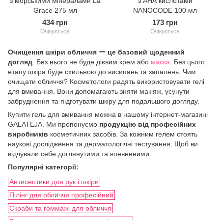
з морськими мінералами La
з АНА кислотами
Grace 275 мл
NANOCODE 100 мл
434 грн
173 грн
Очікується
Очікується
Очищення шкіри обличчя ー це базовий щоденний
догляд
. Без нього не буде дієвим крем або
маска
. Без цього
етапу шкіра буде схильною до висипань та запалень. Чим
очищати обличчя? Косметологи радять використовувати гелі
для вмивання. Вони допомагають зняти макіяж, усунути
забруднення та підготувати шкіру для подальшого догляду.
Купити гель для вмивання можна в нашому інтернет-магазині
GALATEJA. Ми пропонуємо
продукцію від професійних
виробників
косметичних засобів. За кожним гелем стоять
наукові дослідження та дерматологічні тестування. Щоб ви
відчували себе доглянутими та впевненими.
Популярні категорії:
Антисептики для рук і шкіри
Пілінг для обличчя професійний
Скраби та гоммажі для обличчя