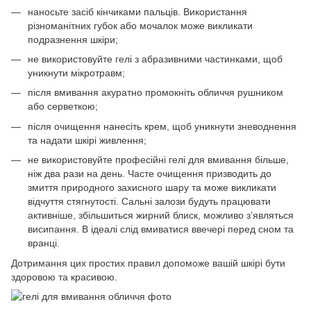
наносьте засіб кінчиками пальців. Використання
різноманітних губок або мочалок може викликати
подразнення шкіри;
не використовуйте гелі з абразивними частинками, щоб
уникнути мікротравм;
після вмивання акуратно промокніть обличчя рушником
або серветкою;
після очищення нанесіть крем, щоб уникнути зневоднення
та надати шкірі живлення;
не використовуйте професійні гелі для вмивання більше,
ніж два рази на день. Часте очищення призводить до
змиття природного захисного шару та може викликати
відчуття стягнутості. Сальні залози будуть працювати
активніше, збільшиться жирний блиск, можливо з’являться
висипання. В ідеалі слід вмиватися ввечері перед сном та
вранці.
Дотримання цих простих правил допоможе вашій шкірі бути
здоровою та красивою.