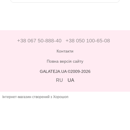
Ціна професійних гелів для вмивання на нашому сайті
цілком доступна для кожної жінки. Ми переймаємось
тим, щоб наші клієнтки виглядали красивими та
доглянутими. Тому у нас ви можете купити лише якісні
товари за прийнятною ціною.
+38 067 50-888-40
+38 050 100-65-08
Контакти
Повна версія сайту
GALATEJA.UA ©2009-2026
RU
UA
Інтернет-магазин створений з Хорошоп