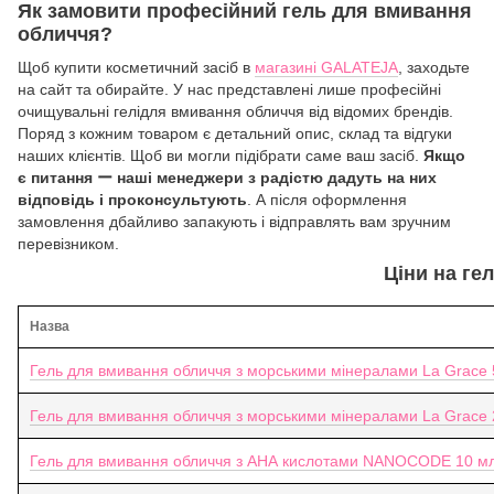
Як замовити професійний гель для вмивання
обличчя?
Щоб купити косметичний засіб в
магазині GALATEJA
, заходьте
на сайт та обирайте. У нас представлені лише професійні
очищувальні гелідля вмивання обличчя від відомих брендів.
Поряд з кожним товаром є детальний опис, склад та відгуки
наших клієнтів. Щоб ви могли підібрати саме ваш засіб.
Якщо
є питання ー наші менеджери з радістю дадуть на них
відповідь і проконсультують
. А після оформлення
замовлення дбайливо запакують і відправлять вам зручним
перевізником.
Ціни на ге
Назва
Гель для вмивання обличчя з морськими мінералами La Grace 
Гель для вмивання обличчя з морськими мінералами La Grace
Гель для вмивання обличчя з АНА кислотами NANOCODE 10 м