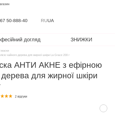
магазин
67 50-888-40
RU
UA
фесійний догляд
ЗНИЖКИ
і маски
ією чайного дерева для жирної шкіри La Grace 200 г
аска АНТИ АКНЕ з ефірною
 дерева для жирної шкіри
г
2 відгуки