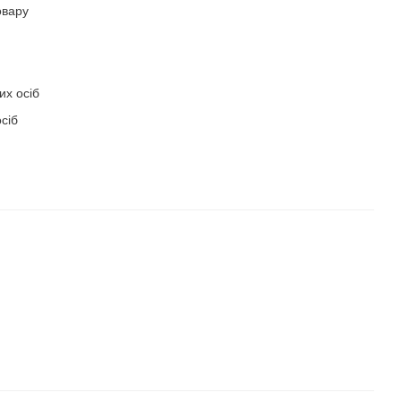
овару
их осіб
сіб