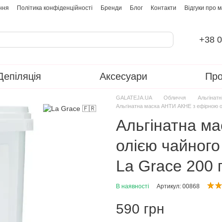
ння
Політика конфіденційності
Бренди
Блог
Контакти
Відгуки про 
+38 0
Депіляція
Аксесуари
Про
GALATEJA.UA
Обличчя
Альгінатн
Альгінатна маска АНТИ АКНЕ з ефірною ол
Альгінатна м
олією чайного
La Grace 200 
В наявності
Артикул: 00868
590 грн