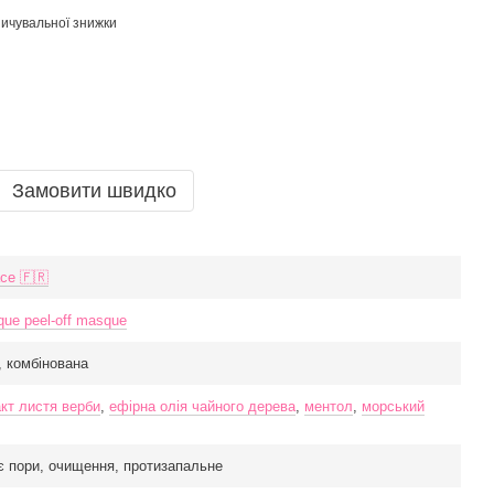
ичувальної знижки
Замовити швидко
ce 🇫🇷
que peel-off masque
, комбінована
кт листя верби
,
ефірна олія чайного дерева
,
ментол
,
морський
є пори, очищення, протизапальне