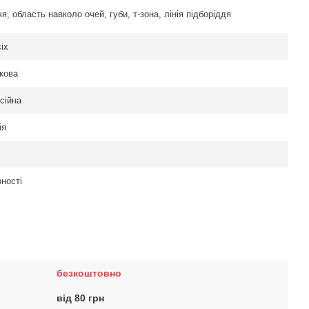
я, область навколо очей, губи, т-зона, лінія підборіддя
іх
кова
сійна
ія
ності
безкоштовно
від 80 грн