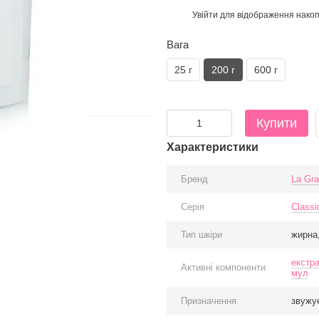
Увійти
для відображення накоп
%
Вага
25 г
200 г
600 г
Купити
Характеристики
Бренд
La Gra
Серія
Classi
Тип шкіри
жирна
екстра
Активні компоненти
мул
Призначення
звужу