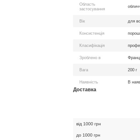
Область
обличч
застосування
Вік
для вс
Консистенція
порош
Класифікація
профе
Зроблено в
Франц
Вага
200 г
Наявність
В наяв
Доставка
від 1000 грн
до 1000 грн