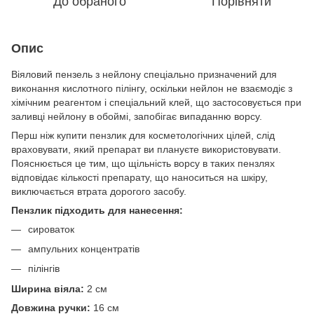
До обраного
Порівняти
Опис
Віяловий пензель з нейлону спеціально призначений для
виконання кислотного пілінгу, оскільки нейлон не взаємодіє з
хімічним реагентом і спеціальний клей, що застосовується при
заливці нейлону в обоймі, запобігає випаданню ворсу.
Перш ніж купити пензлик для косметологічних цілей, слід
враховувати, який препарат ви плануєте використовувати.
Пояснюється це тим, що щільність ворсу в таких пензлях
відповідає кількості препарату, що наноситься на шкіру,
виключається втрата дорогого засобу.
Пензлик підходить для нанесення:
сироваток
ампульних концентратів
пілінгів
Ширина віяла:
2 см
Довжина ручки:
16 см