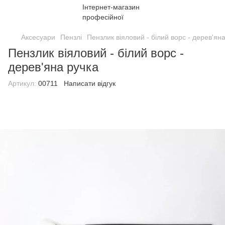
Аксесуари
Пензлі
Пензлик віяловий - білий ворс - дерев'ян
Пензлик віяловий - білий ворс -
дерев'яна ручка
Артикул:
00711
Написати відгук