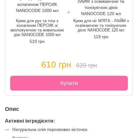
Крем для рук та тіла з
Крем для ніг М'ЯТА - ЛАЙМ з
колагеном ПЕРСИК зі
освіжаючою та тонізуючою
зволожуючою та живильною
дією NANOCODE 120 мл
дію NANOCODE 1000 мл
119 грн
510 грн
610 грн
629 грн
Купити
Опис
Активні інгредієнти:
Натуральна олія персикових кісточок