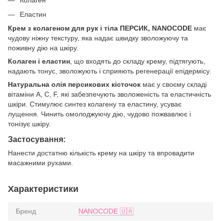
Колаген
Еластин
Крем з колагеном для рук і тіла ПЕРСИК, NANOCODE
має
чудову ніжну текстуру, яка надає швидку зволожуючу та
поживну дію на шкіру.
Колаген і еластин
, що входять до складу крему, підтягують,
надають тонус, зволожують і сприяють регенерації епідермісу.
Натуральна олія персикових кісточок
має у своєму складі
вітаміни А, C, F, які забезпечують зволоженість та еластичність
шкіри. Стимулює синтез колагену та еластину, усуває
лущення. Чинить омолоджуючу дію, чудово пожвавлює і
тонізує шкіру.
Застосування:
Нанести достатню кількість крему на шкіру та впровадити
масажними рухами.
Характеристики
Бренд
NANOCODE 🇺🇦