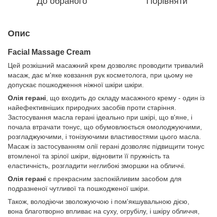
До обраного
Порівняти
Опис
Facial Massage Cream
Цей розкішний масажний крем дозволяє проводити тривалий
масаж, дає м'яке ковзання рук косметолога, при цьому не
допускає пошкодження ніжної шкіри шкіри.
Олія герані
, що входить до складу масажного крему - один із
найефективніших природних засобів проти старіння.
Застосування масла герані ідеально при шкірі, що в'яне, і
почала втрачати тонус, що обумовлюється омолоджуючими,
розгладжуючими, і тонізуючими властивостями цього масла.
Масаж із застосуванням олії герані дозволяє підвищити тонус
втомленої та зрілої шкіри, відновити її пружність та
еластичність, розгладити неглибокі зморшки на обличчі.
Олія герані
є прекрасним заспокійливим засобом для
подразненої чутливої та пошкодженої шкіри.
Також, володіючи зволожуючою і пом'якшувальною дією,
вона благотворно впливає на суху, огрубілу, і шкіру обличчя,