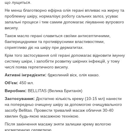
що лущиться.
Не менш благотворно ефірна олія герані впливає на жирну та
проблемну шкіру, нормалізує роботу сальних залоз, усуває
запальні процеси і тим самим допомагає лікуванню вугрового
висипу.
Також масло герані славиться своїми антисептичними,
бактерицидними та противірусними властивостями,
сприятливо діє на шкіру при дерматитах.
Крім того застосування олії герані допомагає відновити імунну
систему шкіри, і запобігти розвитку шкірних інфекцій, у тому
числі поява герпетичного висипу.
Активні інгредієнти:
бджолиний віск, олія какао.
Об'єм:
450 мл.
Виробник:
BELLITAS (Велика Британія)
Застосування:
Достатню кількість крему (10-15 мл) нанести
на попередньо очищену шкіру за допомогою очищувального
засобу Bellitas. Провести тривалий масаж обличчя 30-40
хвилин будь-якою масажною технікою.
Після закінчення масажу зняти залишки крему вологою
косметичною серветкою.