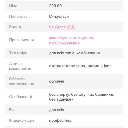
Ціна
290.00
Наявність
Очікується
Бренд
La Grace 🇫🇷
зволожуюче
,
очищення
,
Призначення
пом'якшувальне
Тип шкіри
для всіх типів, комбінована
Активні
екстракт алое вера, жасмин, ірис
компоненти
Область
обличчя
застосування
без спирту, без штучних барвників,
Особливості
без віддушек
Вік
для всіх
Класифікація
професійна