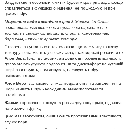
Завдяки своїй особливій хімічній будові міцелярна вода краще
справляється з функцією очищення, не пошкоджуючи при
цьому шкіру.
Міцелярна вода органічна
з Ірис & Жасмин La Grace
виготовляється виключно з органічної сировини і не
містить у своєму складі мила, спирту, консервантів,
барвників, штучних ароматизаторів.
Створена за унікальною технологією, що має м'яку та ніжну
текстуру, вона містить у своєму складі такі корисні речовини як
Алое Вера, Ірис та Жасмин, які додають поживні властивості,
допомагають усунути подразнення та дискомфорт на чутливій
шкірі, зволожують, пом'якшують, насичують шкіру
амінокислотами.
Алое Вера
заспокоює, знімає подразнення та запалення на
шкірі. Живить шкіру необхідними амінокислотами та
вітамінами.
Жасмин
прекрасно тонізує та розгладжує епідерміс, підвищує
його захисні функції.
Ірис
має зволожуючі, очищаючі та протизапальні властивості,
звужує пори.