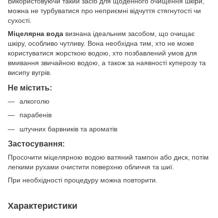
Використовуючи такий засіб для щоденного очищення шкіри,
можна не турбуватися про неприємні відчуття стягнутості чи
сухості.
Міцелярна вода
визнана ідеальним засобом, що очищає
шкіру, особливо чутливу. Вона необхідна тим, хто не може
користуватися жорсткою водою, хто позбавлений умов для
вмивання звичайною водою, а також за наявності куперозу та
висипу вугрів.
Не містить:
алкоголю
парабенів
штучних барвників та ароматів
Застосування:
Просочити міцелярною водою ватяний тампон або диск, потім
легкими рухами очистити поверхню обличчя та шиї.
При необхідності процедуру можна повторити.
Характеристики