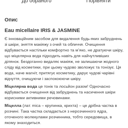
До обраного
Порівняти
Опис
Eau micellaire IRIS & JASMINE
Є інноваційним засобом для видалення будь-яких забруднень
зі шкіри, зняття макіяжу з очей та обличчя. Очищення
відбувається настільки комфортно та м'яко, не дратуючи шкіру,
що міцелярна вода підходить навіть для найчутливіших
ділянок. Бездоганно видаляє макіяж, не залишаючи жодного
сліду від косметики, при цьому чудово зволожує та тонізує. Ця
вода, наче магніт, притягує косметику, дарує чудові чарівні
відчуття, очищуючи і заспокоюючи шкіру.
Міцелярна вода
це тонік та лосьйон разом! Одночасно
відбувається очищення від забруднень та насичення шкіри
корисними активними речовинами.
Міцелла
(лат. mica – крупинка, крихта) – це дрібна частка в
розчині. Така частка складається з нерозчинного ядра,
оточеного молекулами розчинника, тобто середовища, в
якому знаходиться.