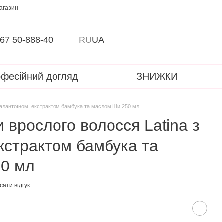
магазин
67 50-888-40
RU
UA
фесійний догляд
ЗНИЖКИ
з алантоїном, екстрактом бамбука та маслом Ши 250 мл
 врослого волосся Latina з
кстрактом бамбука та
0 мл
ати відгук