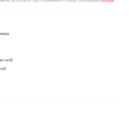
омісію за оплату при отриманні сплачує отримувач
Більше
овару
их осіб
сіб