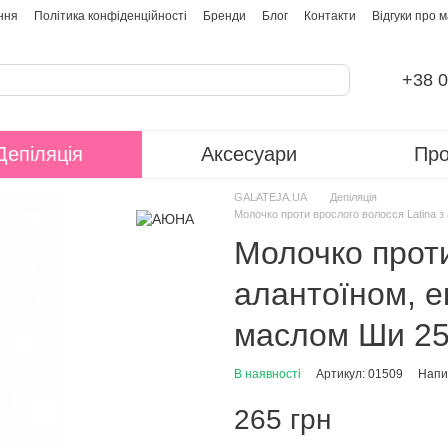
ння
Політика конфіденційності
Бренди
Блог
Контакти
Відгуки про 
+38 0
Депіляція
Аксесуари
Про
GALATEJA.UA
Депіляція
Молочко проти врослого волосся Latina 
Молочко проти
алантоїном, е
маслом Ши 25
В наявності
Артикул: 01509
Напис
265 грн