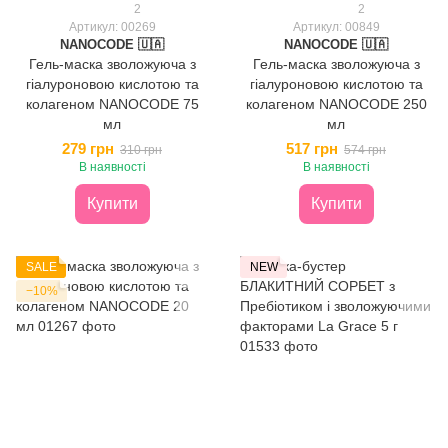
2
2
Артикул: 00269
Артикул: 00849
NANOCODE 🇺🇦
NANOCODE 🇺🇦
Гель-маска зволожуюча з
Гель-маска зволожуюча з
гіалуроновою кислотою та
гіалуроновою кислотою та
колагеном NANOCODE 75
колагеном NANOCODE 250
мл
мл
279 грн
517 грн
310 грн
574 грн
В наявності
В наявності
Купити
Купити
SALE
NEW
−10%