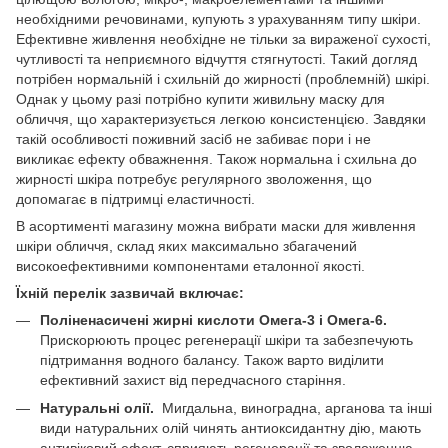
необхідними речовинами, купують з урахуванням типу шкіри.
Ефективне живлення необхідне не тільки за вираженої сухості,
чутливості та неприємного відчуття стягнутості. Такий догляд
потрібен нормальній і схильній до жирності (проблемній) шкірі.
Однак у цьому разі потрібно купити живильну маску для
обличчя, що характеризується легкою консистенцією. Завдяки
такій особливості поживний засіб не забиває пори і не
викликає ефекту обважнення. Також нормальна і схильна до
жирності шкіра потребує регулярного зволоження, що
допомагає в підтримці еластичності.
В асортименті магазину можна вибрати маски для живлення
шкіри обличчя, склад яких максимально збагачений
високоефективними компонентами еталонної якості.
Їхній перелік зазвичай включає:
Поліненасичені жирні кислоти Омега-3 і Омега-6.
Прискорюють процес регенерації шкіри та забезпечують
підтримання водного балансу. Також варто виділити
ефективний захист від передчасного старіння.
Натуральні олії.
Мигдальна, виноградна, арганова та інші
види натуральних олій чинять антиоксидантну дію, мають