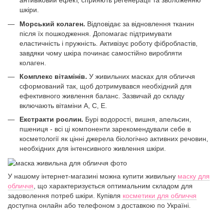
антивіковий ефект, сприяють регенерації та зволоженню
шкіри.
Морський колаген.
Відповідає за відновлення тканин
після їх пошкодження. Допомагає підтримувати
еластичність і пружність. Активізує роботу фібробластів,
завдяки чому шкіра починає самостійно виробляти
колаген.
Комплекс вітамінів.
У живильних масках для обличчя
сформований так, щоб дотримувався необхідний для
ефективного живлення баланс. Зазвичай до складу
включають вітаміни A, C, E.
Екстракти рослин.
Бурі водорості, вишня, апельсин,
пшениця - всі ці компоненти зарекомендували себе в
косметології як цінні джерела біологічно активних речовин,
необхідних для інтенсивного живлення шкіри.
У нашому інтернет-магазині можна купити живильну
маску для
обличчя
, що характеризується оптимальним складом для
задоволення потреб шкіри. Купівля
косметики для обличчя
доступна онлайн або телефоном з доставкою по Україні.