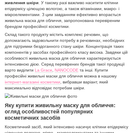
живлення шкіри
. У такому разі важливо наситити клітини
епідермісу цілющою вологою, а також вітамінами, макро- і
мікроелементами. З цим завданням ефективно впорається
живильна маска для обличчя, запропонована перевіреним
брендом професійної косметики.
Склад такого продукту містить комплекс речовин, що
допомагають задовольнити потребу в речовинах, необхідних
для підтримки бездоганного стану шкіри. Концентрація таких
компонентів у засобах професійного класу висока. Завдяки цій
особливості живильна маска для обличчя характеризується
інтенсивною дією. Серед перевірених брендів такої продукції
варто виділити
La Grace
,
NANOCODE
та інші. Купити
професійні живильні маски для обличчя можна в нашому
інтернет-магазині косметики
, вибравши варіант, який
максимально відповідає потребам шкіри.
Яку купити живильну маску для обличчя:
огляд особливостей популярних
косметичних засобів
Косметичний засіб, який інтенсивно насичує клітини епідермісу
цілющою вологою, мікро-, макроелементами та іншими