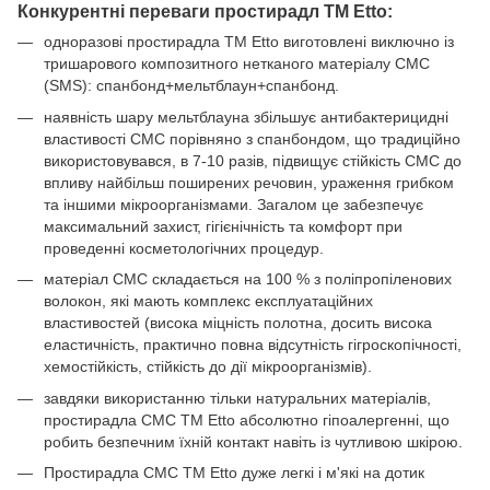
Конкурентні переваги простирадл ТМ Etto:
одноразові простирадла ТМ Etto виготовлені виключно із
тришарового композитного нетканого матеріалу СМС
(SMS): спанбонд+мельтблаун+спанбонд.
наявність шару мельтблауна збільшує антибактерицидні
властивості СМС порівняно з спанбондом, що традиційно
використовувався, в 7-10 разів, підвищує стійкість СМС до
впливу найбільш поширених речовин, ураження грибком
та іншими мікроорганізмами. Загалом це забезпечує
максимальний захист, гігієнічність та комфорт при
проведенні косметологічних процедур.
матеріал СМС складається на 100 % з поліпропіленових
волокон, які мають комплекс експлуатаційних
властивостей (висока міцність полотна, досить висока
еластичність, практично повна відсутність гігроскопічності,
хемостійкість, стійкість до дії мікроорганізмів).
завдяки використанню тільки натуральних матеріалів,
простирадла СМС ТМ Etto абсолютно гіпоалергенні, що
робить безпечним їхній контакт навіть із чутливою шкірою.
Простирадла СМС ТМ Etto дуже легкі і м'які на дотик