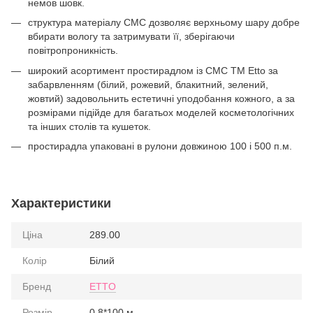
немов шовк.
структура матеріалу СМС дозволяє верхньому шару добре
вбирати вологу та затримувати її, зберігаючи
повітропроникність.
широкий асортимент простирадлом із СМС ТМ Etto за
забарвленням (білий, рожевий, блакитний, зелений,
жовтий) задовольнить естетичні уподобання кожного, а за
розмірами підійде для багатьох моделей косметологічних
та інших столів та кушеток.
простирадла упаковані в рулони довжиною 100 і 500 п.м.
Характеристики
Ціна
289.00
Колір
Білий
Бренд
ETTO
Розмір
0,8*100 м