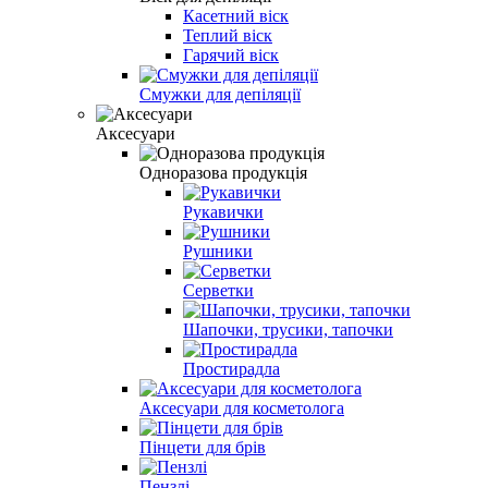
Касетний віск
Теплий віск
Гарячий віск
Смужки для депіляції
Аксесуари
Одноразова продукція
Рукавички
Рушники
Серветки
Шапочки, трусики, тапочки
Простирадла
Аксесуари для косметолога
Пінцети для брів
Пензлі