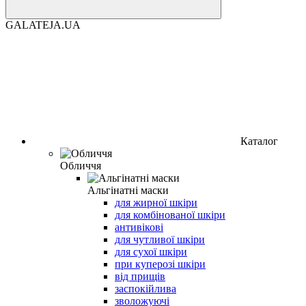
GALATEJA.UA
Каталог
Обличчя
Альгінатні маски
для жирної шкіри
для комбінованої шкіри
антивікові
для чутливої шкіри
для сухої шкіри
при куперозі шкіри
від прищів
заспокійлива
зволожуючі