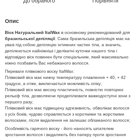
До обраного
Порівняти
Опис
Віск Натуральний ItalWax
в основному рекомендований для
бразильської депіляції
. Сама бразильська депіляція має на
увазі під собою депіляцію інтимних частин тіла, а значить,
депілюються найніжніші і делікатні куточки нашого тіла і
відповідно віск повинен бути спеціальним, який максимально
ніжно позбавить Вас небажаного волосся.
Переваги плівкового воску ItalWax:
Плівковий віск має нижчу температуру плавлення + 40, + 42
градуси, а отже, виключається можливість опіку;
Плівковий віск має високу пластичність, повністю повторює
рельєф тіла, дозволяючи продепілювати важкодоступні зони з
першого разу;
Плівковий віск має підвищену адгезивність, обволікає волосся
з усіх боків, чудово справляється з короткими та жорсткими
волосками, після видалення не залишає обламаного волосся;
Особливість гарячого воску - його наносять шпателем
зростання волосся і видаляють без паперу проти зростання