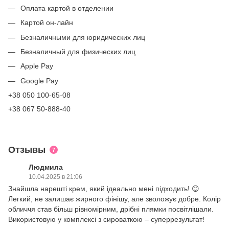
Оплата картой в отделении
Картой он-лайн
Безналичными для юридических лиц
Безналичный для физических лиц
Apple Pay
Google Pay
+38 050 100-65-08
+38 067 50-888-40
Отзывы
7
Людмила
10.04.2025 в 21:06
Знайшла нарешті крем, який ідеально мені підходить! 😊
Легкий, не залишає жирного фінішу, але зволожує добре. Колір
обличчя став більш рівномірним, дрібні плямки посвітлішали.
Використовую у комплексі з сироваткою – суперрезультат!