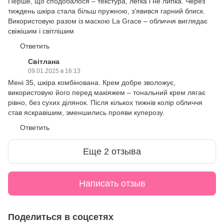
Перше, що сподобалося – текстура, легка і не липка. Через
тиждень шкіра стала більш пружною, з’явився гарний блиск.
Використовую разом із маскою La Grace – обличчя виглядає
свіжішим і світлішим
Ответить
Світлана
09.01.2025 в 16:13
Мені 35, шкіра комбінована. Крем добре зволожує,
використовую його перед макіяжем – тональний крем лягає
рівно, без сухих ділянок. Після кількох тижнів колір обличчя
став яскравішим, зменшились прояви куперозу.
Ответить
Еще 2 отзыва
Написать отзыв
Поделиться в соцсетях