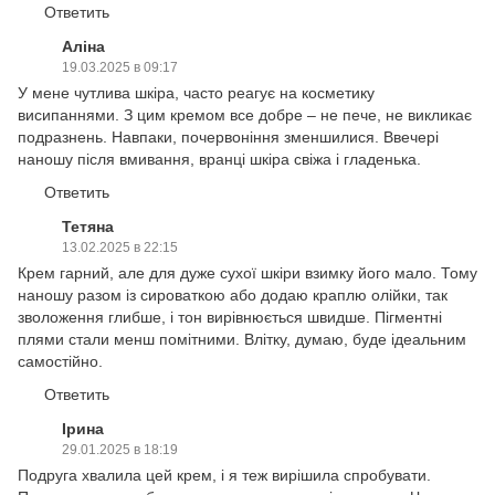
Ответить
Аліна
19.03.2025 в 09:17
У мене чутлива шкіра, часто реагує на косметику
висипаннями. З цим кремом все добре – не пече, не викликає
подразнень. Навпаки, почервоніння зменшилися. Ввечері
наношу після вмивання, вранці шкіра свіжа і гладенька.
Ответить
Тетяна
13.02.2025 в 22:15
Крем гарний, але для дуже сухої шкіри взимку його мало. Тому
наношу разом із сироваткою або додаю краплю олійки, так
зволоження глибше, і тон вирівнюється швидше. Пігментні
плями стали менш помітними. Влітку, думаю, буде ідеальним
самостійно.
Ответить
Ірина
29.01.2025 в 18:19
Подруга хвалила цей крем, і я теж вирішила спробувати.