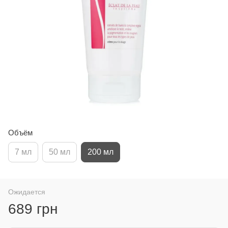
Объём
7 мл
50 мл
200 мл
Ожидается
689 грн