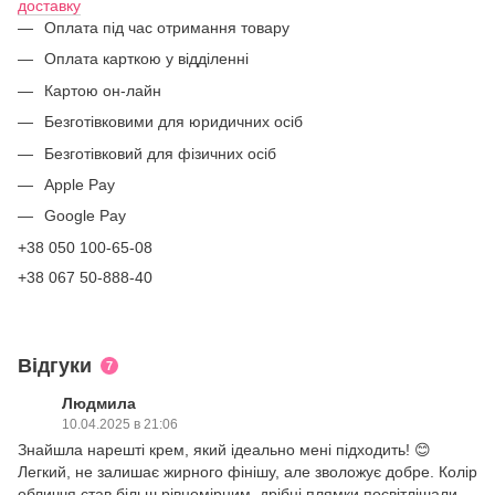
доставку
Оплата під час отримання товару
Оплата карткою у відділенні
Картою он-лайн
Безготівковими для юридичних осіб
Безготівковий для фізичних осіб
Apple Pay
Google Pay
+38 050 100-65-08
+38 067 50-888-40
Відгуки
7
Людмила
10.04.2025 в 21:06
Знайшла нарешті крем, який ідеально мені підходить! 😊
Легкий, не залишає жирного фінішу, але зволожує добре. Колір
обличчя став більш рівномірним, дрібні плямки посвітлішали.