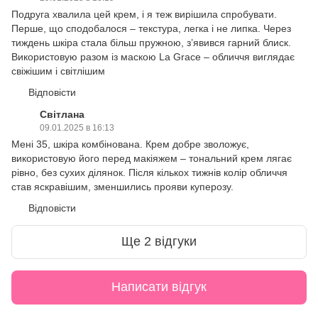
Подруга хвалила цей крем, і я теж вирішила спробувати.
Перше, що сподобалося – текстура, легка і не липка. Через
тиждень шкіра стала більш пружною, з’явився гарний блиск.
Використовую разом із маскою La Grace – обличчя виглядає
свіжішим і світлішим
Відповісти
Світлана
09.01.2025 в 16:13
Мені 35, шкіра комбінована. Крем добре зволожує,
використовую його перед макіяжем – тональний крем лягає
рівно, без сухих ділянок. Після кількох тижнів колір обличчя
став яскравішим, зменшились прояви куперозу.
Відповісти
Ще 2 відгуки
Написати відгук