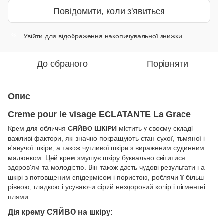
Повідомити, коли з'явиться
Увійти
для відображення накопичувальної знижки
%
До обраного
Порівняти
Опис
Creme pour le visage ECLATANTE La Grace
Крем для обличчя
СЯЙВО ШКІРИ
містить у своєму складі
важливі фактори, які значно покращують стан сухої, тьмяної і
в'янучої шкіри, а також чутливої шкіри з вираженим судинним
малюнком. Цей крем змушує шкіру буквально світитися
здоров'ям та молодістю. Він також дасть чудові результати на
шкірі з потовщеним епідермісом і пористою, роблячи її більш
рівною, гладкою і усуваючи сірий нездоровий колір і пігментні
плями.
Дія крему СЯЙВО на шкіру: