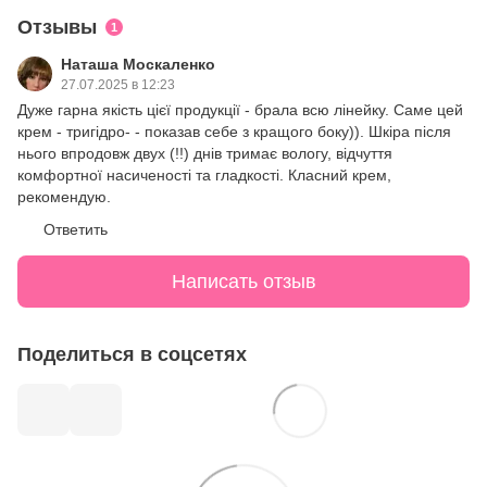
Отзывы
1
Наташа Москаленко
27.07.2025 в 12:23
Дуже гарна якість цієї продукції - брала всю лінейку. Саме цей
крем - тригідро- - показав себе з кращого боку)). Шкіра після
нього впродовж двух (!!) днів тримає вологу, відчуття
комфортної насиченості та гладкості. Класний крем,
рекомендую.
Ответить
Написать отзыв
Поделиться в соцсетях