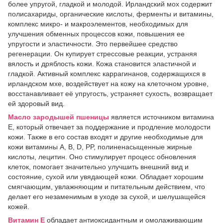
более упругой, гладкой и молодой. Ирландский мох содержит
полисахариды, органические кислоты, ферменты и витамины,
комплекс микро- и макроэлементов, необходимых для
улучшения обменных процессов кожи, повышения ее
упругости и эластичности. Это первейшее средство
регенерации. Он купирует стрессовые реакции, устраняя
вялость и дряблость кожи. Кожа становится эластичной и
гладкой. Активный комплекс каррагинанов, содержащихся в
ирландском мхе, воздействует на кожу на клеточном уровне,
восстанавливает её упругость, устраняет сухость, возвращает
ей здоровый вид.
Масло зародышей пшеницы
является источником витамина
E, который отвечает за поддержание и продление молодости
кожи. Также в его состав входят и другие необходимые для
кожи витамины A, B, D, PP, полиненасыщенные жирные
кислоты, лецитин. Оно стимулирует процесс обновления
клеток, помогает значительно улучшить внешний вид и
состояние, сухой или увядающей кожи. Обладает хорошим
смягчающим, увлажняющим и питательным действием, что
делает его незаменимым в уходе за сухой, и шелушащейся
кожей.
Витамин Е
обладает антиоксидантным и омолаживающим