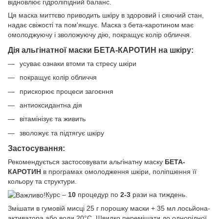
відновлює гідроліпідний баланс.
Ця маска миттєво приводить шкіру в здоровий і сяючий стан,
надає свіжості та пом'якшує. Маска з бета-каротином має
омолоджуючу і зволожуючу дію, покращує колір обличчя.
Дія альгінатної маски БЕТА-КАРОТИН на шкіру:
усуває ознаки втоми та стресу шкіри
покращує колір обличчя
прискорює процеси загоєння
антиоксидантна дія
вітамінізує та живить
зволожує та підтягує шкіру
Застосування:
Рекомендується застосовувати альгінатну маску
БЕТА-
КАРОТИН
в програмах омолодження шкіри, поліпшення її
кольору та структури.
Курс –
10
процедур по
2-3
рази на тиждень.
Змішати в гумовій мисці 25 г порошку маски + 35 мл лосьйона-
активатора або води 20°C. Швидко перемішати до однорідної