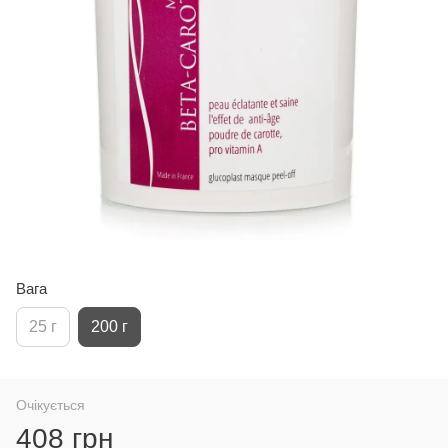
Вага
25 г
200 г
Очікується
408 грн