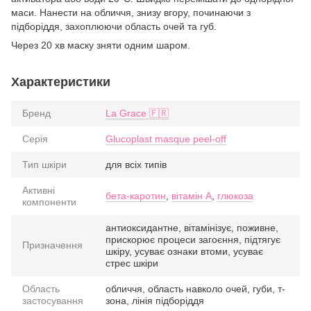
маси. Нанести на обличчя, знизу вгору, починаючи з
підборіддя, захоплюючи область очей та губ.
Через 20 хв маску зняти одним шаром.
Характеристики
Бренд
La Grace 🇫🇷
Серія
Glucoplast masque peel-off
Тип шкіри
для всіх типів
Активні
бета-каротин
,
вітамін А
,
глюкоза
компоненти
антиоксидантне, вітамінізує, поживне,
прискорює процеси загоєння, підтягує
Призначення
шкіру, усуває ознаки втоми, усуває
стрес шкіри
Область
обличчя, область навколо очей, губи, т-
застосування
зона, лінія підборіддя