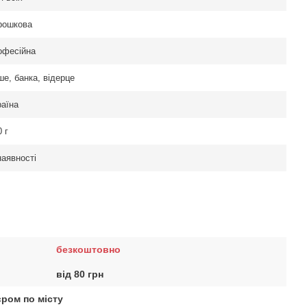
рошкова
офесійна
ше, банка, відерце
раїна
 г
наявності
безкоштовно
від 80 грн
єром по місту