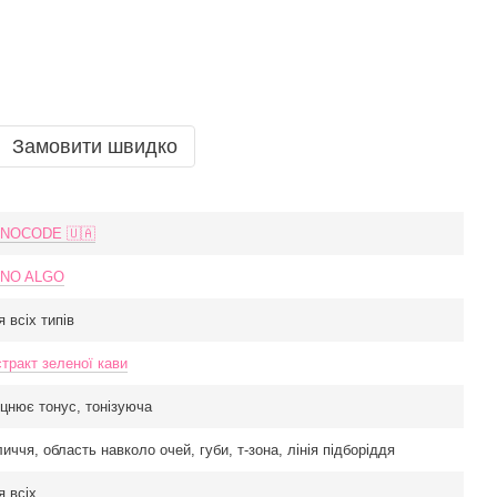
Замовити швидко
NOCODE 🇺🇦
NO ALGO
я всіх типів
стракт зеленої кави
іцнює тонус, тонізуюча
личчя, область навколо очей, губи, т-зона, лінія підборіддя
я всіх