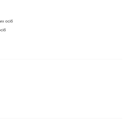
их осіб
сіб