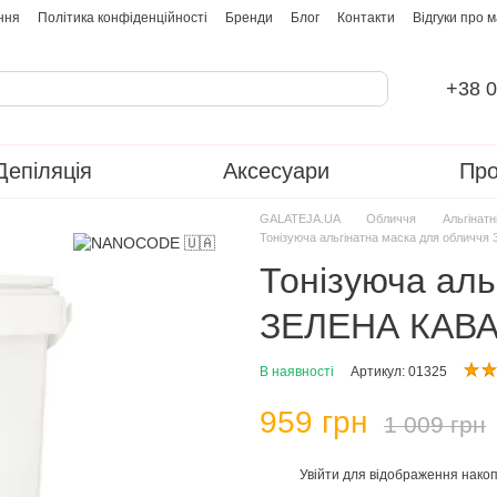
ння
Політика конфіденційності
Бренди
Блог
Контакти
Відгуки про 
+38 0
Депіляція
Аксесуари
Про
GALATEJA.UA
Обличчя
Альгінатн
Тонізуюча альгінатна маска для облич
Тонізуюча аль
ЗЕЛЕНА КАВА
В наявності
Артикул: 01325
959 грн
1 009 грн
Увійти
для відображення накоп
%