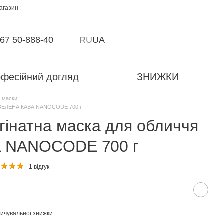
магазин
67 50-888-40
RU
UA
фесійний догляд
ЗНИЖКИ
і маски
чя ЗЕЛЕНА КАВА NANOCODE 700 г
гінатна маска для обличчя
 NANOCODE 700 г
1 відгук
ичувальної знижки