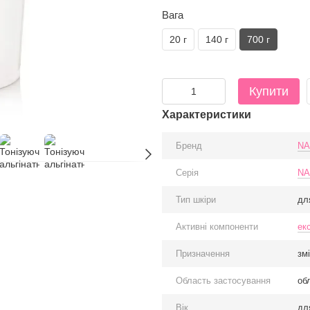
Вага
20 г
140 г
700 г
Купити
Характеристики
Бренд
NA
Серія
NA
Тип шкіри
дл
Активні компоненти
ек
Призначення
зм
Область застосування
об
Вік
дл