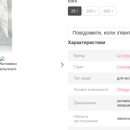
Вага
25 г
200 г
600 г
Повідомити, коли з'яви
Характеристики
Бренд
La Grac
Серія
Classiq
Тип шкіри
для всі
Активні компоненти
Omega
антиві
Призначення
зморшк
Область
обличчя
застосування