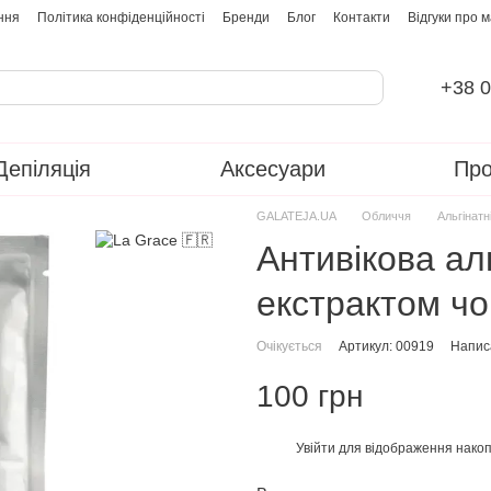
ння
Політика конфіденційності
Бренди
Блог
Контакти
Відгуки про 
+38 0
Депіляція
Аксесуари
Про
GALATEJA.UA
Обличчя
Альгінатн
Антивікова ал
екстрактом чор
Очікується
Артикул: 00919
Написа
100 грн
Увійти
для відображення накоп
%