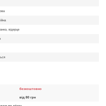
ова
ійна
анка, відерце
я
ться
безкоштовно
від 80 грн
єром по місту