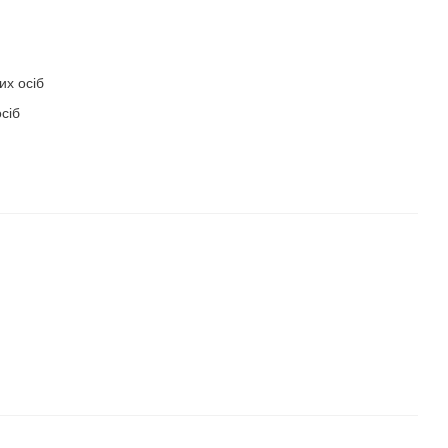
их осіб
сіб