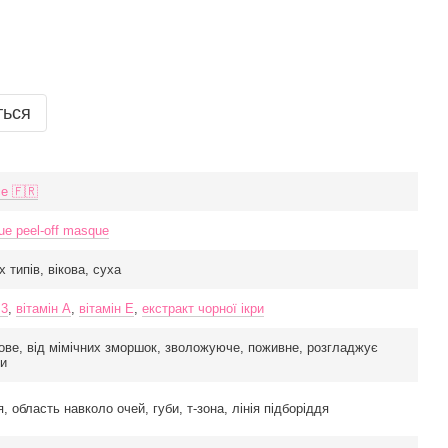
ться
e 🇫🇷
ue peel-off masque
х типів, вікова, суха
 3
,
вітамін А
,
вітамін Е
,
екстракт чорної ікри
кове, від мімічних зморшок, зволожуюче, поживне, розгладжує
и
, область навколо очей, губи, т-зона, лінія підборіддя