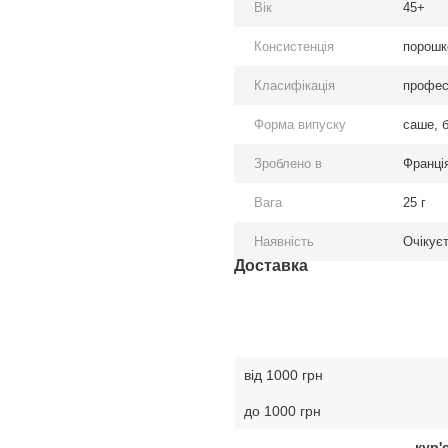
Вік
45+
Консистенція
порошк
Класифікація
профес
Форма випуску
саше, б
Зроблено в
Франці
Вага
25 г
Наявність
Очікує
Доставка
від 1000 грн
до 1000 грн
кур'