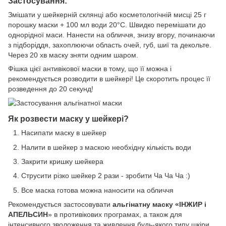
Застосування:
Змішати у шейкерній склянці або косметологічній мисці 25 г
порошку маски + 100 мл води 20°C. Швидко перемішати до
однорідної маси. Нанести на обличчя, знизу вгору, починаючи
з підборіддя, захоплюючи область очей, губ, шиї та декольте.
Через 20 хв маску зняти одним шаром.
Фішка цієї антивікової маски в тому, що її можна і
рекомендується розводити в шейкері! Це скоротить процес її
розведення до 20 секунд!
Як розвести маску у шейкері?
Насипати маску в шейкер
Налити в шейкер з маскою необхідну кількість води
Закрити кришку шейкера
Струсити різко шейкер 2 рази - зробити Ча Ча Ча :)
Все маска готова можна наносити на обличчя
Рекомендується застосовувати
альгінатну маску «ІНЖИР і
АПЕЛЬСИН
» в противікових програмах, а також для
інтенсивного зволоження та живлення будь-якого типу шкіри.