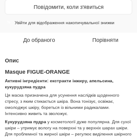
Повідомити, коли з'явиться
Увійти
для відображення накопичувальної знижки
%
До обраного
Порівняти
Опис
Masque FIGUE-ORANGE
Активні інгредієнти: екстракти інжиру, апельсина,
кукурудзяна пудра
Ця маска призначена для усунення наслідків щоденного
стресу, з яким стикається шкіра. Вона тонізує, освіжає,
омолоджує шкіру, бореться із вільними радикалами.
Інтенсивно живить та зволожує.
Кукурудзяна пудра
у косметології дуже популярна. Для сухої
шкіри – утримує вологу на поверхні та у верхніх шарах шкіри.
Для проблемної та жирної шкіри – регулює виділення шкірного