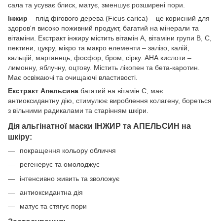
сала та усуває блиск, матує, зменшує розширені пори.
Інжир
– плід фігового дерева (Ficus carica) – це корисний для
здоров'я високо поживний продукт, багатий на мінерали та
вітаміни. Екстракт інжиру містить вітамін А, вітаміни групи В, С,
пектини, цукру, мікро та макро елементи – залізо, калій,
кальцій, марганець, фосфор, бром, сірку. АНА кислоти –
лимонну, яблучну, оцтову. Містить лікопен та бета-каротин.
Має освіжаючі та очищаючі властивості.
Екстракт Апельсина
багатий на вітамін С, має
антиоксидантну дію, стимулює вироблення колагену, бореться
з вільними радикалами та старінням шкіри.
Дія альгінатної маски ІНЖИР та АПЕЛЬСИН на
шкіру:
покращення кольору обличчя
регенерує та омолоджує
інтенсивно живить та зволожує
антиоксидантна дія
матує та стягує пори