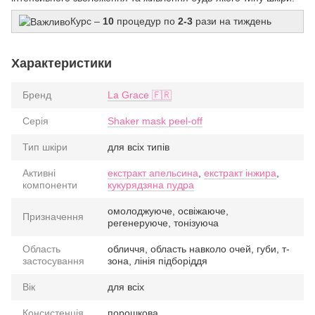
Курс –
10
процедур по
2-3
рази на тиждень
Характеристики
Бренд
La Grace 🇫🇷
Серія
Shaker mask peel-off
Тип шкіри
для всіх типів
Активні
екстракт апельсина
,
екстракт інжира
,
компоненти
кукурядзяна пудра
омолоджуюче, освіжаюче,
Призначення
регенеруюче, тонізуюча
Область
обличчя, область навколо очей, губи, т-
застосування
зона, лінія підборіддя
Вік
для всіх
Консистенція
порошкова