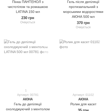
Пінка ПАНТЕНОЛ з
Гель після депіляції
чистотілом та ромашкою
протизапальний з
LATINA 150 мл
морськими водоростями
АЮНА 500 мл
230 грн
Очікується
370 грн
Очікується
1
Артикул: 00781
Артикул: 01102
АЮНА
АЮНА
Гель до депіляції
Ролик для касет
охолоджуючий з ментолом
35 грн