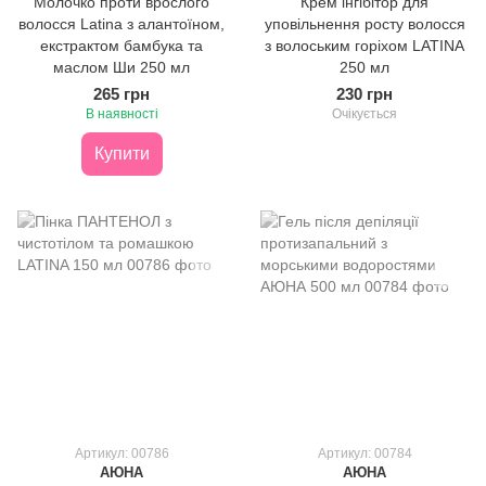
Молочко проти врослого
Крем інгібітор для
волосся Latina з алантоїном,
уповільнення росту волосся
екстрактом бамбука та
з волоським горіхом LATINA
маслом Ши 250 мл
250 мл
265 грн
230 грн
В наявності
Очікується
Купити
Артикул: 00786
Артикул: 00784
АЮНА
АЮНА