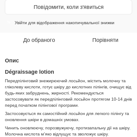
Повідомити, коли з'явиться
Увійти
для відображення накопичувальної знижки
%
До обраного
Порівняти
Опис
Dégraissage lotion
Передпілінговий знежирюючий лосьйон, містить молочну та
гліколеву кислоти, готує шкіру до кислотних пілінгів, очищує від
будь-яких забруднень, жирності. Рекомендується
застосовувати як передпілінговий лосьйон протягом 10-14 днів
перед початком пілінгової програми.
Застосовується як самостійний лосьйон для легкого пілінгу та
оновлення шкіри в домашніх умовах.
Чинить оновлюючу, порозвужуючу, протизапальну дії на шкіру.
Молочна кислота м'яко відлущує та зволожує шкіру.