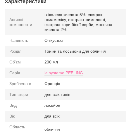
Характеристики
гліколева кислота 5%, екстракт
Активні
гамамелісу, екстракт жимолості,
компоненти
екстракт кори білої верби, молочна
кислота 2%
Наявність
Очікується
Розділ
Тоніки та лосьйони для обличчя
Об'єм
200 мл
Серія
le systeme PEELING
Зроблено в
Франція
Тип шкіри
для всіх типів
Вид
лосьйон
Вік
для всіх
Область
обличчя