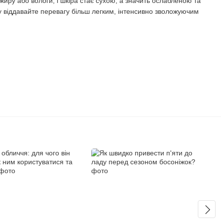
 жиру або вологи, і шкіра стає сухою, а значить ослабленою та
ку віддавайте перевагу більш легким, інтенсивно зволожуючим