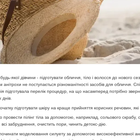
будь-якої дівчини - підготувати обличчя, тіло і волосся до нового се
ом анітрохи не поступається різноманітності засобів для обличчя. 
 підготувала перелік процедур, на що насамперед потрібно звернути
 днів.
початку підготувати шкіру на краще прийняття корисних речовин, які
о провести пілінг тіла за допомогою, наприклад, сольового скрабу,
є всі забруднення, очистить пори, чинить детокс-дію.
очинати моделювання силуету за допомогою високоефективної антиц