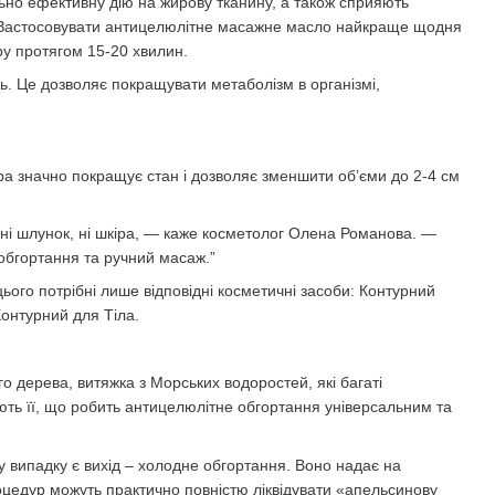
ально ефективну дію на жирову тканину, а також сприяють
ру. Застосовувати антицелюлітне масажне масло найкраще щодня
у протягом 15-20 хвилин.
ень. Це дозволяє покращувати метаболізм в організмі,
а значно покращує стан і дозволяє зменшити об’єми до 2-4 см
в ні шлунок, ні шкіра, — каже косметолог Олена Романова. —
 обгортання та ручний масаж.”
ього потрібні лише відповідні косметичні засоби: Контурний
Контурний для Тіла.
 дерева, витяжка з Морських водоростей, які багаті
ють її, що робить антицелюлітне обгортання універсальним та
 випадку є вихід – холодне обгортання. Воно надає на
оцедур можуть практично повністю ліквідувати «апельсинову