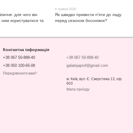
6 травня 2026
бличчя: для чого він
Як швидко привести п'яти до ладу
к ним користуватися та
перед сезоном босоніжок?
Контактна інформація
+38 067 50-888-40
+38 067 50-888-40
+38 050 100-65-08
galatejaprof@gmail.com
Передзвонити вам?
м. Київ, вул. Є. Сверстюка 13, оф.
603
Мапа проїзду