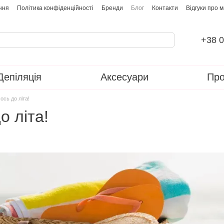
ння
Політика конфіденційності
Бренди
Блог
Контакти
Відгуки про 
+38 0
Депіляція
Аксесуари
Про
ось до літа!
о літа!