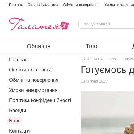
Перейти до основного контенту
Про нас
Оплата і доставка
Обмін та повернення
Умови використа
Обличчя
Тіло
Про нас
GALATEJA.UA
Блог
Готуєм
Готуємось д
Оплата і доставка
Обмін та повернення
18 серпня 2015
Умови використання
Політика конфіденційності
Бренди
Блог
Контакти