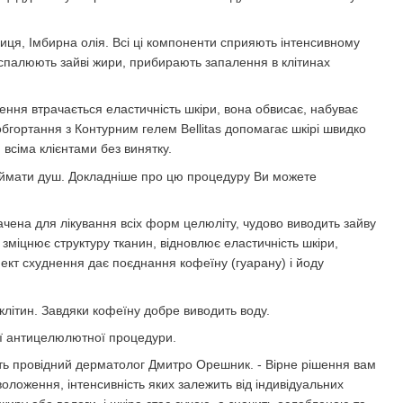
ця, Імбирна олія. Всі ці компоненти сприяють інтенсивному
 спалюють зайві жири, прибирають запалення в клітинах
ення втрачається еластичність шкіри, вона обвисає, набуває
обгортання з Контурним гелем Bellitas допомагає шкірі швидко
 всіма клієнтами без винятку.
ймати душ. Докладніше про цю процедуру Ви можете
ена для лікування всіх форм целюліту, чудово виводить зайву
 зміцнює структуру тканин, відновлює еластичність шкіри,
ект схуднення дає поєднання кофеїну (гуарану) і йоду
ітин. Завдяки кофеїну добре виводить воду.
ої антицелюлютної процедури.
дить провідний дерматолог Дмитро Орешник. - Вірне рішення вам
оложення, інтенсивність яких залежить від індивідуальних