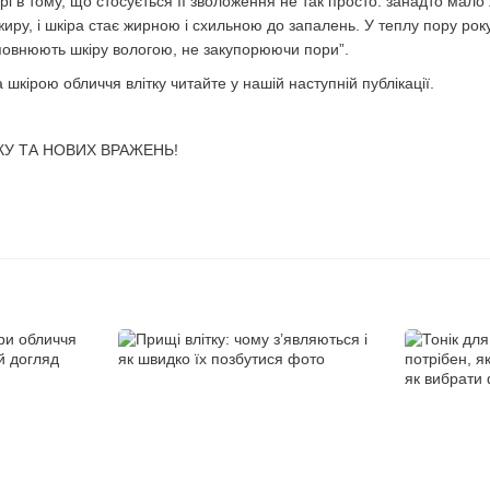
рі в тому, що стосується її зволоження не так просто: занадто мало
жиру, і шкіра стає жирною і схильною до запалень. У теплу пору ро
повнюють шкіру вологою, не закупорюючи пори”.
 шкірою обличчя влітку читайте у нашій наступній публікації.
КУ ТА НОВИХ ВРАЖЕНЬ!