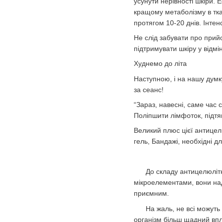
усунути нерівності шкіри. 
кращому метаболізму в тка
протягом 10-20 днів. Інте
Не слід забувати про прийо
підтримувати шкіру у відмі
Худнемо до літа
Наступною, і на нашу думк
за сеанс!
“Зараз, навесні, саме час
Поліпшити лімфоток, підтя
Великий плюс цієї антицел
гель, Бандажі, необхідні 
До складу антицелюлітного
мікроелементами, вони над
приємним.
На жаль, не всі можуть до
організм більш щадний впл