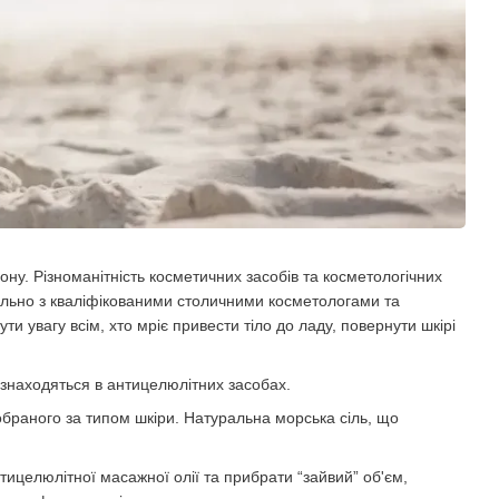
зону. Різноманітність косметичних засобів та косметологічних
Спільно з кваліфікованими столичними косметологами та
 увагу всім, хто мріє привести тіло до ладу, повернути шкірі
 знаходяться в антицелюлітних засобах.
 обраного за типом шкіри. Натуральна морська сіль, що
елюлітної масажної олії та прибрати “зайвий” об'єм,