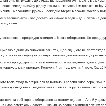
Ефірні олії, які входять до складу цієї масажної олії, мають максим
нинах, виводять зайву рідину і токсини, живлять і зміцнюють шкі
нсивними масажними рухами необхідно втерти масажне масло у шкір
м у весняно-літній час достатньої кількості води – до 2 літрів на д
нному стані.
у основною, є процедура антицелюлітного обгортання. Ця процедур
 серйозно підійти до зниження ваги так, щоб від цього не постражда
гнути м'язи та скоригувати силует загалом допоможуть водоростеві
юлітної процедури полягає в можливості її проведення вдома, для ц
для коригувальних програм, Контурний антицелюлітний крем, Скраб 
 гелю входять ефірні олії та витяжки з рослин Алое вера, Чайного
ають доглядаючий і підтягуючий вплив на шкіру, живлять і зволожу
зволити собі гаряче обгортання за станом здоров'я. Але й у цьому
ив і має освіжаючий ефект. Лише кілька сеансів антицелюлітних пр