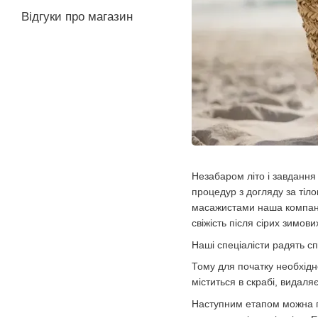
Відгуки про магазин
Незабаром літо і завдання 
процедур з догляду за тіл
масажистами наша компанія
свіжість після сірих зимових
Наші спеціалісти радять с
Тому для початку необхідн
міститься в скрабі, видаля
Наступним етапом можна п