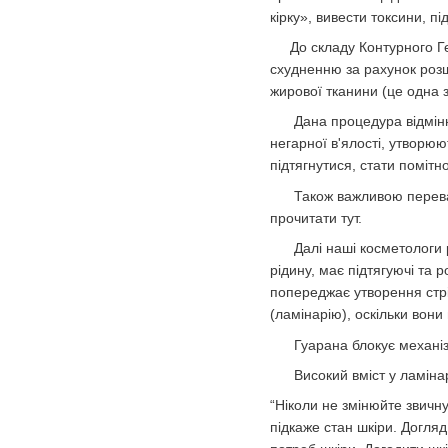
кірку», вивести токсини, пі
До складу Контурного Геля
схудненню за рахунок розщ
жирової тканини (це одна 
Дана процедура відмінно п
негарної в'ялості, утворюю
підтягнутися, стати помітн
Також важливою перевагою
прочитати тут.
Далі наші косметологи рек
рідину, має підтягуючі та 
попереджає утворення стрі
(ламінарію), оскільки вони 
Гуарана блокує механізми
Високий вміст у ламінарі
“Ніколи не змінюйте звичн
підкаже стан шкіри. Догля