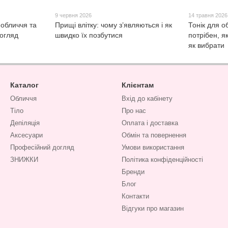
9 червня 2026
14 травня 2026
 обличчя та
Прищі влітку: чому з’являються і як
Тонік для о
догляд
швидко їх позбутися
потрібен, я
як вибрати
Каталог
Клієнтам
Обличчя
Вхід до кабінету
Тіло
Про нас
Депіляція
Оплата і доставка
Аксесуари
Обмін та повернення
Професійний догляд
Умови використання
ЗНИЖКИ
Політика конфіденційності
Бренди
Блог
Контакти
Відгуки про магазин