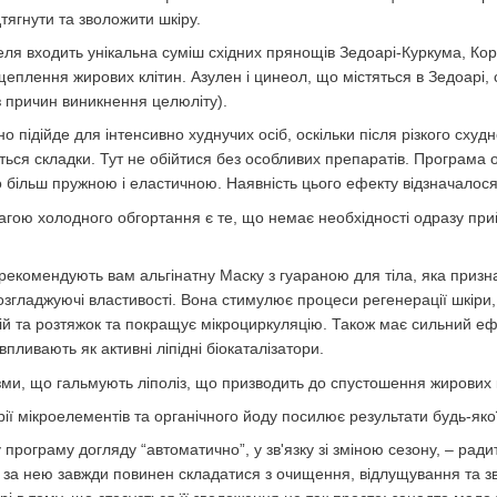
дтягнути та зволожити шкіру.
 входить унікальна суміш східних прянощів Зедоарі-Куркума, Кори
еплення жирових клітин. Азулен і цинеол, що містяться в Зедоарі,
з причин виникнення целюліту).
ідійде для інтенсивно худнучих осіб, оскільки після різкого схудн
ться складки. Тут не обійтися без особливих препаратів. Програма 
о більш пружною і еластичною. Наявність цього ефекту відзначалося
 холодного обгортання є те, що немає необхідності одразу при
омендують вам альгінатну Маску з гуараною для тіла, яка признач
розгладжуючі властивості. Вона стимулює процеси регенерації шкіри,
й та розтяжок та покращує мікроциркуляцію. Також має сильний еф
впливають як активні ліпідні біокаталізатори.
, що гальмують ліполіз, що призводить до спустошення жирових кл
ї мікроелементів та органічного йоду посилює результати будь-як
у програму догляду “автоматично”, у зв'язку зі зміною сезону, – ра
д за нею завжди повинен складатися з очищення, відлущування та зв