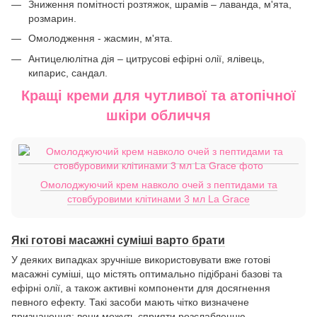
Зниження помітності розтяжок, шрамів – лаванда, м'ята,
розмарин.
Омолодження - жасмин, м'ята.
Антицелюлітна дія – цитрусові ефірні олії, ялівець,
кипарис, сандал.
Кращі креми для чутливої та атопічної
шкіри обличчя
Омолоджуючий крем навколо очей з пептидами та
стовбуровими клітинами 3 мл La Grace
Які готові масажні суміші варто брати
У деяких випадках зручніше використовувати вже готові
масажні суміші, що містять оптимально підібрані базові та
ефірні олії, а також активні компоненти для досягнення
певного ефекту. Такі засоби мають чітко визначене
призначення: вони можуть сприяти розслабленню,