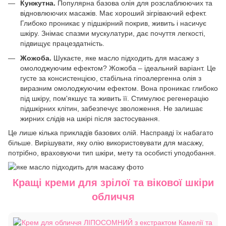
Кунжутна.
Популярна базова олія для розслаблюючих та
відновлюючих масажів. Має хороший зігріваючий ефект.
Глибоко проникає у підшкірний покрив, живить і насичує
шкіру. Знімає спазми мускулатури, дає почуття легкості,
підвищує працездатність.
Жожоба.
Шукаєте, яке масло підходить для масажу з
омолоджуючим ефектом? Жожоба – ідеальний варіант. Це
густе за консистенцією, стабільна гіпоалергенна олія з
виразним омолоджуючим ефектом. Вона проникає глибоко
під шкіру, пом'якшує та живить її. Стимулює регенерацію
підшкірних клітин, забезпечує зволоження. Не залишає
жирних слідів на шкірі після застосування.
Це лише кілька прикладів базових олій. Насправді їх набагато
більше. Вирішувати, яку олію використовувати для масажу,
потрібно, враховуючи тип шкіри, мету та особисті уподобання.
Кращі креми для зрілої та вікової шкіри
обличчя