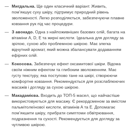
Мигдальна.
Ще один класичний варіант. Живить,
пом'якшує суху шкіру, підтримує природний рівень
зволоженості. Легко розподіляється, забезпечуючи плавне
ковзання рук під час процедури.
З авокадо.
Одна з найпоживніших базових олій, багата на
вітаміни A, D, E та жирні кислоти. Ідеальна для догляду за
зрілою, сухою або проблемною шкірою. Має злегка
відчутний аромат, який можна збалансувати додаванням
ефірних олій.
Кокосова.
Забезпечує ефект оксамитової шкіри. Відома
своїм ніжним ефектом та глибоким зволоженням. Має
густу текстуру, яка поступово тане на шкірі, створюючи
комфортне ковзання. Рекомендується для розслаблюючих
масажів і догляду за сухою шкірою.
Макадамієва.
Входить до ТОП-5 масел, що найчастіше
використовуються для масажу. Є рекордсменом за вмістом
пальмітолеїнової кислоти, вітамінів А та Е. Допомагає
пом'якшити шкіру, прибрати симптоми обвітрювання,
подразнення та сухості. Рекомендується для догляду за
чутливою шкірою.