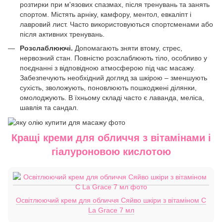
розтирки при м'язових спазмах, після тренувань та занять
спортом. Містять арніку, камфору, ментол, евкаліпт і
лавровий лист. Часто використовуються спортсменами або
після активних тренувань.
Розслаблюючі.
Допомагають зняти втому, стрес,
нервозний стан. Повністю розслаблюють тіло, особливо у
поєднанні з відповідною атмосферою під час масажу.
Забезпечують необхідний догляд за шкірою – зменшують
сухість, зволожують, поновлюють пошкоджені ділянки,
омолоджують. В їхньому складі часто є лаванда, меліса,
шавлія та сандал.
Кращі креми для обличчя з вітамінами і
гіалуроновою кислотою
Освітлюючий крем для обличчя Сяйво шкіри з вітаміном С
La Grace 7 мл