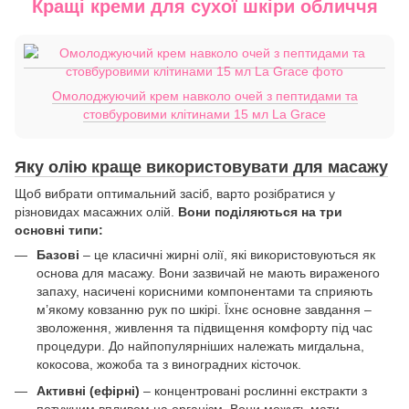
Кращі креми для сухої шкіри обличчя
Омолоджуючий крем навколо очей з пептидами та
стовбуровими клітинами 15 мл La Grace
Яку олію краще використовувати для масажу
Щоб вибрати оптимальний засіб, варто розібратися у
різновидах масажних олій.
Вони поділяються на три
основні типи:
Базові
– це класичні жирні олії, які використовуються як
основа для масажу. Вони зазвичай не мають вираженого
запаху, насичені корисними компонентами та сприяють
м’якому ковзанню рук по шкірі. Їхнє основне завдання –
зволоження, живлення та підвищення комфорту під час
процедури. До найпопулярніших належать мигдальна,
кокосова, жожоба та з виноградних кісточок.
Активні (ефірні)
– концентровані рослинні екстракти з
потужним впливом на організм. Вони можуть мати