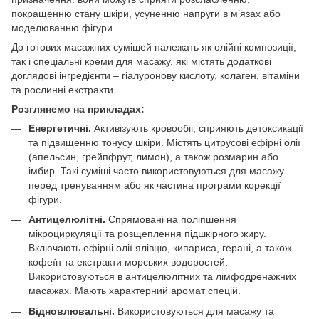
покращенню стану шкіри, усуненню напруги в м’язах або
моделюванню фігури.
До готових масажних сумішей належать як олійні композиції,
так і спеціальні креми для масажу, які містять додаткові
доглядові інгредієнти – гіалуронову кислоту, колаген, вітаміни
та рослинні екстракти.
Розглянемо на прикладах:
Енергетичні.
Активізують кровообіг, сприяють детоксикації
та підвищенню тонусу шкіри. Містять цитрусові ефірні олії
(апельсин, грейпфрут, лимон), а також розмарин або
імбир. Такі суміші часто використовуються для масажу
перед тренуванням або як частина програми корекції
фігури.
Антицелюлітні.
Спрямовані на поліпшення
мікроциркуляції та розщеплення підшкірного жиру.
Включають ефірні олії ялівцю, кипариса, герані, а також
кофеїн та екстракти морських водоростей.
Використовуються в антицелюлітних та лімфодренажних
масажах. Мають характерний аромат спецій.
Відновлювальні.
Використовуються для масажу та