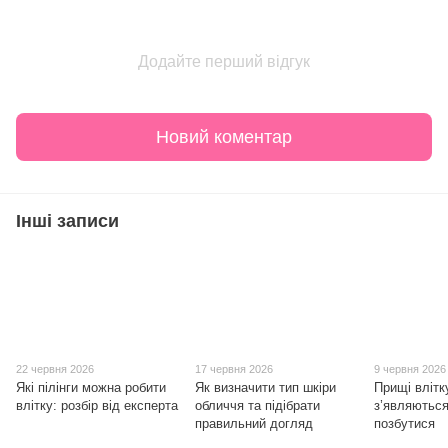
Додайте перший відгук
Новий коментар
Інші записи
22 червня 2026
17 червня 2026
9 червня 2026
Які пілінги можна робити
Як визначити тип шкіри
Прищі влітк
влітку: розбір від експерта
обличчя та підібрати
з’являються
правильний догляд
позбутися