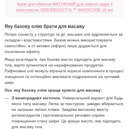
Крем для обличчя МАТУЮЧИЙ для жирної шкіри з
комплексом SEBOREDUCTYL™ NANOCODE 10 мл
Яку базову олію брати для масажу
Попри схожість у структурі та дії, масажні олії відрізняються за
складом і властивостями. Базові можна використовувати
самостійно, а от активні (ефірні) лише додаються для
посилення ефекту.
Якщо розглядати, яке базове масло підходить для масажу
тіла, варто зупинитися на нерафінованих продуктах.
Рафіновані олії можуть втрачати корисні компоненти в процесі
очищення та потенційно викликати подразнення на чутливій
шкірі.
Ось
яку
базову
олію
краще
купити для масажу
:
З виноградних кісточок.
Універсальний варіант для будь-
якого типу масажу. Легка за текстурою, швидко вбирається,
не залишає липкої плівки. Завдяки високому вмісту
антиоксидантів і протизапальних речовин сприяє
покращенню стану шкіри. Це краще масло, яке підходить
для масажу тіла.