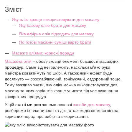
Зміст
Яку олію краще використовувати для масажу
Яку базову олію брати для масажу
Яка ефірна олія підходить для масажу
Які готові масажні суміші варто брати
Масаж з оліями: корисні поради
Масажна олія
– обов'язковий елемент більшості масажних
процедур. Саме від неї залежить, наскільки м'яко руки
майстра ковзатимуть по шкірі. А також який ефект буде
досягнуто — розслаблюючий, тонізуючий, оздоровчий тощо.
Тому важливо знати, яку олію можна використовувати для
масажу та яких варіантів краще уникати під час виконання
конкретних процедур.
У цій статті ми розглянемо основні
засоби для масажу
,
розберемо їх властивості та дію, а також дізнаємося кілька
корисних порад про вибір та використання.