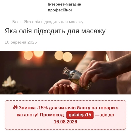
Блог
Яка олія підходить для масажу
Яка олія підходить для масажу
10 березня 2025
🎁 Знижка
-15%
для читачів блогу на товари з
каталогу! Промокод:
galateja15
— діє до
16.08.2026