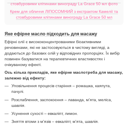
Крем для обличчя ЛІПОСОМНИЙ з екстрактом Камелії та
стовбуровими клітинами винограду La Grace 50 мл
Яке ефірне масло підходить для масажу
Ефірні олії є висококонцентрованими біоактивними
речовинами, які не застосовуються в чистому вигляді, а
додаються до базових олій у відповідних пропорціях. Їх вибір
повинен базуватися на терапевтичних властивостях і
очікуваному ефекті.
Ось кілька прикладів,
яке
ефірне
масло
треба для масажу
,
залежно від ефекту:
Уповільнення процесів старіння – ромашка, каяпута,
пачулі.
Розслаблення, заспокоєння – лаванда, м'ята, меліса,
шавлія.
Усунення сухості – евкаліпт, лимон.
Зняття втоми з м'язів – евкаліпт, м'ята, шавлія.