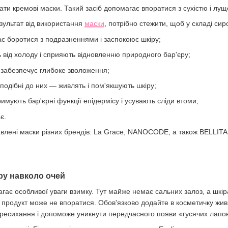
ти кремові маски. Такий засіб допомагає впоратися з сухістю і лу
ультат від використання
маски
, потрібно стежити, щоб у складі си
є боротися з подразненнями і заспокоює шкіру;
від холоду і сприяють відновленню природного бар'єру;
 забезпечує глибоке зволоження;
одібні до них — живлять і пом'якшують шкіру;
римують бар'єрні функції епідермісу і усувають сліди втоми;
є.
влені маски різних брендів: La Grace, NANOCODE, а також BELLITAS
ру навколо очей
ає особливої уваги взимку. Тут майже немає сальних залоз, а шкіра
родукт може не впоратися. Обов'язково додайте в косметичку живи
ересихання і допоможе уникнути передчасного появи «гусячих лапок