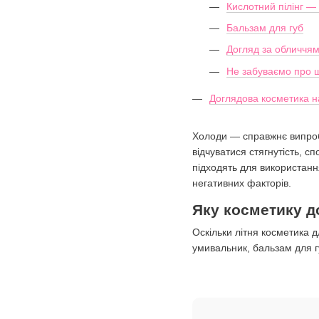
Кислотний пілінг —
Бальзам для губ
Догляд за обличчям
Не забуваємо про ш
Доглядова косметика н
Холоди — справжнє випробу
відчуватися стягнутість, с
підходять для використання
негативних факторів.
Яку косметику д
Оскільки літня косметика 
умивальник, бальзам для гу