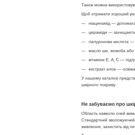
Також можна використовува
Щоб отримати хороший рез
ніацинамід — допомага
цераміди — захищають 
гіалуронова кислота —
масло ши, жожоба або п
вітаміни Е, А, С — підт
екстракт алое — освіжа
У нашому каталозі предста
шкірного покриву.
Не забуваємо про шкі
Область навколо очей вимаг
Стандартний зволожуючий п
живлення, захистить від п