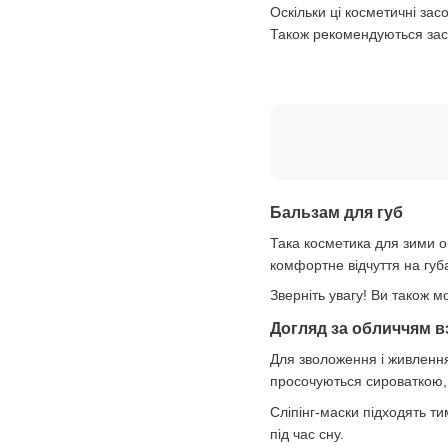
Оскільки ці косметичні зас
Також рекомендуються засп
Бальзам для губ
Така косметика для зими о
комфортне відчуття на губ
Зверніть увагу! Ви також м
Догляд за обличчям в
Для зволоження і живлення
просочуються сироваткою, 
Сліпінг-маски підходять т
під час сну.