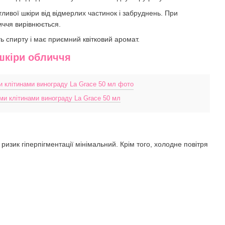
ивої шкіри від відмерлих частинок і забруднень. При
иччя вирівнюється.
 спирту і має приємний квітковий аромат.
 шкіри обличчя
и клітинами винограду La Grace 50 мл
 ризик гіперпігментації мінімальний. Крім того, холодне повітря