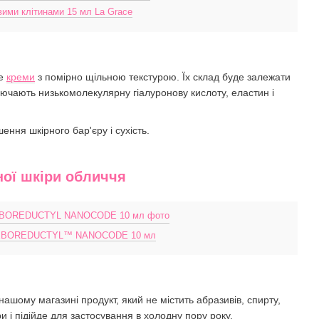
ими клітинами 15 мл La Grace
те
креми
з помірно щільною текстурою. Їх склад буде залежати
лючають низькомолекулярну гіалуронову кислоту, еластин і
ння шкірного бар'єру і сухість.
ної шкіри обличчя
м SEBOREDUCTYL™ NANOCODE 10 мл
нашому магазині продукт, який не містить абразивів, спирту,
ри і підійде для застосування в холодну пору року.