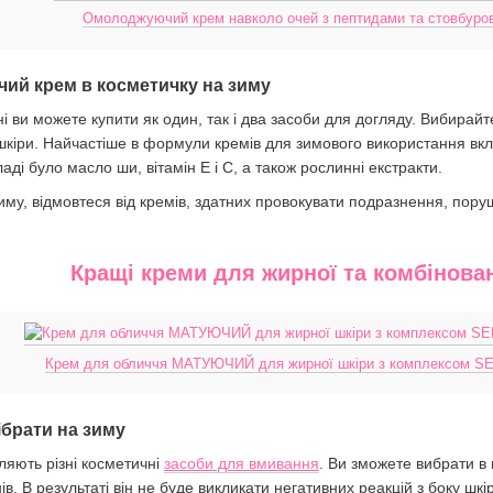
Омолоджуючий крем навколо очей з пептидами та стовбуров
ий крем в косметичку на зиму
і ви можете купити як один, так і два засоби для догляду. Вибирай
 шкіри. Найчастіше в формули кремів для зимового використання вк
аді було масло ши, вітамін Е і С, а також рослинні екстракти.
му, відмовтеся від кремів, здатних провокувати подразнення, поруше
Кращі креми для жирної та комбінова
Крем для обличчя МАТУЮЧИЙ для жирної шкіри з комплексо
брати на зиму
ляють різні косметичні
засоби для вмивання
. Ви зможете вибрати в 
в. В результаті він не буде викликати негативних реакцій з боку шкі