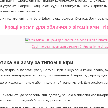
ти патчі. Гідрогелеві з пептидним комплексом Eyeliss, наприклад, 
ни усувають набряки, зміцнюють судини і тонізують шкіру. Сприяють 
ки навколо очей зникають.
и і колагенові патчі Бото-Ефект з екстрактом гібіскуса. Вони розсл
Кращі креми для обличчя з вітамінами і 
Освітлюючий крем для обличчя Сяйво шкіри з вітам
тика на зиму за типом шкіри
, потрібно звертати увагу на тип шкіри. Якщо вона комбінована, вик
уло олія виноградних кісточок, ши і пантенол. Наприклад, при щоде
е очищається гелем або пінкою з нейтральним рН. Для ексфоліації
 схильність до запалень. Для догляду за нею в зимовий час викорис
меншиться, а водний баланс відрегулюється.
ціальної косметики взимку. Ви можете використовувати сироватки, а 