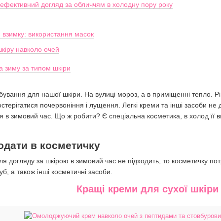
 ефективний догляд за обличчям в холодну пору року
 взимку: використання масок
кіру навколо очей
а зиму за типом шкіри
вання для нашої шкіри. На вулиці мороз, а в приміщенні тепло. Р
постерігатися почервоніння і лущення. Легкі креми та інші засоби 
 в зимовий час. Що ж робити? Є спеціальна косметика, в холод її в
одати в косметичку
для догляду за шкірою в зимовий час не підходить, то косметичку п
б, а також інші косметичні засоби.
Кращі креми для сухої шкіри