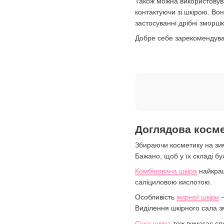
Також можна використовува
контактуючи зі шкірою. Во
застосуванні дрібні зморш
Добре себе зарекомендувал
Доглядова косме
Збираючи косметику на зиму
Бажано, щоб у їх складі б
Комбінована шкіра
найкращ
саліциловою кислотою.
Особливість
жирної шкіри
—
Виділення шкірного сала з
Суха шкіра
теж вимагає спе