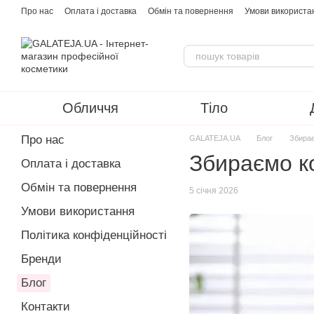
Перейти до основного контенту
Про нас
Оплата і доставка
Обмін та повернення
Умови використа
Обличчя
Тіло
Про нас
GALATEJA.UA
Блог
Збирає
Збираємо к
Оплата і доставка
Обмін та повернення
5 січня 2026
Умови використання
Політика конфіденційності
Бренди
Блог
Контакти