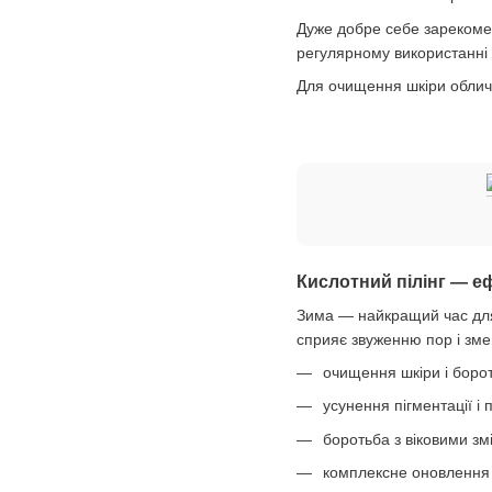
Дуже добре себе зарекомен
регулярному використанні 
Для очищення шкіри обличч
Кислотний пілінг — е
Зима — найкращий час д
сприяє звуженню пор і зме
очищення шкіри і боро
усунення пігментації і
боротьба з віковими зм
комплексне оновлення 