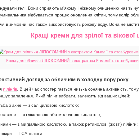
дували гелі. Вони сприяють м'якому і ніжному очищенню навіть чутл
умивальника відбувається процес оновлення клітин, тому колір обл
я в зимовий час також використовують рожеву воду. Вона не містить
Кращі креми для зрілої та вікової
Крем для обличчя ЛІПОСОМНИЙ з екстрактом Камелії та стовбуровим
фективний догляд за обличчям в холодну пору року
ля
пілінгів
. В цей час спостерігається низька сонячна активність, тому
ншує запалення. Який пілінг вибрати, залежить від ваших цілей:
тьба з акне — з саліциловою кислотою;
 постакне — з гліколевою або молочною кислотою;
інами — з мигдальною кислотою, а також ретинолові (жовті) пілінги;
шкіри — ТСА-пілінги.