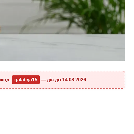
окод:
galateja15
— діє до
14.08.2026