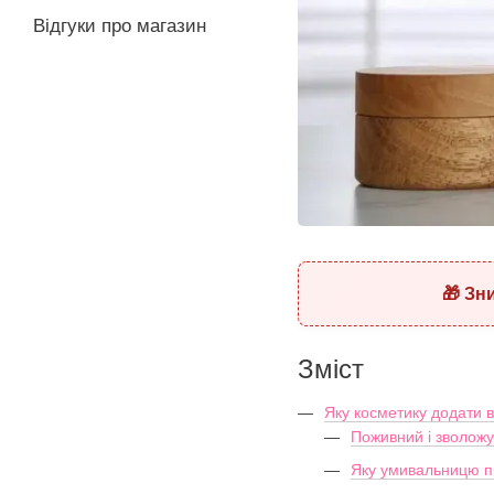
Відгуки про магазин
🎁 Зн
Зміст
Яку косметику додати в
Поживний і зволожу
Яку умивальницю пі