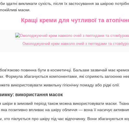
оби здатні викликати сухість, після їх застосування за шкірою потр
окійливі маски.
Кращі креми для чутливої та атопічн
Омолоджуючий крем навколо очей з пептидами та стовбуро
бов'язково повинна бути в косметичці. Бальзам зазвичай має кремо
ах. Формула збагачується компонентами, які сприяють загоєнню не
ожете використовувати живильну гігієнічну помаду або рідкі олії.
зимку: використання масок
 шкіри в зимовий період також можна використовувати маски. Ткани
яка позитивно впливає на шкіру обличчя — вона її насичує активним
им, хто піклується про шкіру під час відпочинку. Вони збагачуються