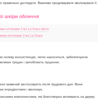
ібно правильно доглядати. Важливо продовжувати зволожувати її.
ої шкіри обличчя
вими клітинами 3 мл La Grace
во-гелеву консистенцію, легко наноситься, забезпечуючи
великих тріщин і запобігають лущенню.
нні зазвичай застосовують після трудового дня. Вони
и інгредієнтами і зволожує.
 корисними компонентами, які благотворно впливають на дерму