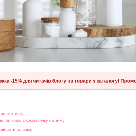
ижка
-15%
для читачів блогу на товари з каталогу! Пром
 косметичку
ючий крем в косметичку на зиму
дібрати на зиму