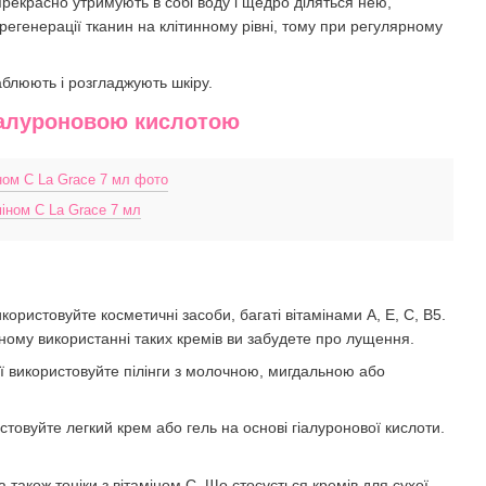
прекрасно утримують в собі воду і щедро діляться нею,
регенерації тканин на клітинному рівні, тому при регулярному
аблюють і розгладжують шкіру.
гіалуроновою кислотою
іном С La Grace 7 мл
ористовуйте косметичні засоби, багаті вітамінами А, Е, С, В5.
нному використанні таких кремів ви забудете про лущення.
 використовуйте пілінги з молочною, мигдальною або
товуйте легкий крем або гель на основі гіалуронової кислоти.
також тоніки з вітаміном С. Що стосується кремів для сухої