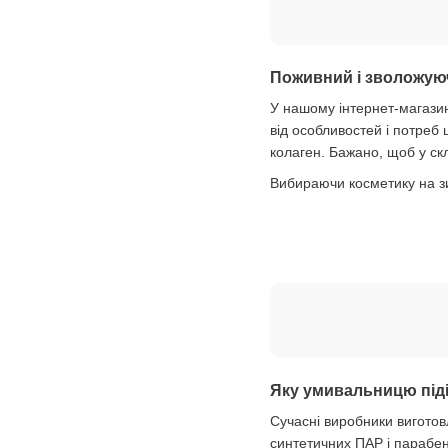
Поживний і зволожуюч
У нашому інтернет-магазин
від особливостей і потреб
колаген. Бажано, щоб у скл
Вибираючи косметику на зи
Яку умивальницю піді
Сучасні виробники виготов
синтетичних ПАР і парабені