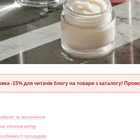
ижка
-15%
для читачів блогу на товари з каталогу! Пром
 шкірою та зволоження
ою обличчя влітку
 особливості процедури