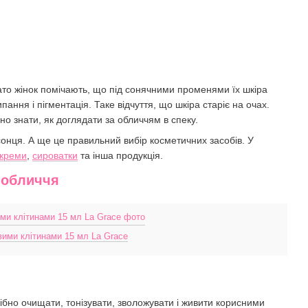
агато жінок помічають, що під сонячними променями їх шкіра
ання і пігментація. Таке відчуття, що шкіра старіє на очах.
но знати, як доглядати за обличчям в спеку.
сонця. А ще це правильний вибір косметичних засобів. У
креми
,
сироватки
та інша продукція.
 обличчя
ими клітинами 15 мл La Grace
ібно очищати, тонізувати, зволожувати і живити корисними