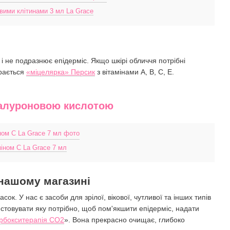
вими клітинами 3 мл La Grace
 і не подразнює епідерміс. Якщо шкірі обличчя потрібні
орається
«міцелярка» Персик
з вітамінами А, В, С, Е.
гіалуроновою кислотою
іном С La Grace 7 мл
 нашому магазині
к. У нас є засоби для зрілої, вікової, чутливої та інших типів
истовувати яку потрібно, щоб пом'якшити епідерміс, надати
рбокситерапія СО2
». Вона прекрасно очищає, глибоко