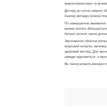
мікроелементами та вітам
Догляд за сухою шкірою обл
іншому випадку можна пошк
По завершенню вмивання пр
кремів значно збільшуєтьс
баланс вологи також доп
Зволоження обличчя влітку
морський колаген, витяжку 
здоровий вигляд. Для звол
швидко відновиться, а імун
Ви також можете використо