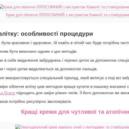
Крем для обличчя ЛІПОСОМНИЙ з екстрактом Камелії та стовбуровим
влітку: особливості процедури
була красивою і здоровою, їй навіть в літній час буде потрібна чис
оже бути виконано одним з цих методів:
ає в себе видалення забруднень і чорних цяток за допомогою спеціа
ня і чорні цятки видаляються за допомогою пальців.
я використовується спеціальний прилад, який витягує з пор всі за
шкіри обличчя влітку цим методом краще купити в нашому магазині с
a Grace
підходить для шкіри різних типів. З його допомогою ви змож
акож потрібно регулярно зволожувати.
Кращі креми для чутливої та атопічн