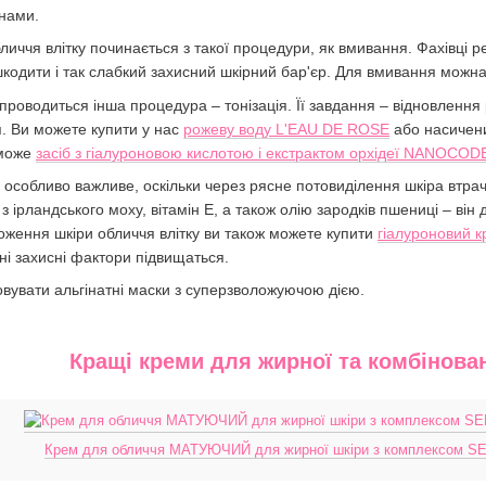
інами.
иччя влітку починається з такої процедури, як вмивання. Фахівці р
одити і так слабкий захисний шкірний бар'єр. Для вмивання можна 
оводиться інша процедура – тонізація. Її завдання – відновлення
я. Ви можете купити у нас
рожеву воду L'EAU DE ROSE
або насичен
оможе
засіб з гіалуроновою кислотою і екстрактом орхідеї NANOCOD
 особливо важливе, оскільки через рясне потовиділення шкіра втра
з ірландського моху, вітамін Е, а також олію зародків пшениці – ві
оження шкіри обличчя влітку ви також можете купити
гіалуроновий 
ні захисні фактори підвищаться.
вувати альгінатні маски з суперзволожуючою дією.
Кращі креми для жирної та комбінова
Крем для обличчя МАТУЮЧИЙ для жирної шкіри з комплексо