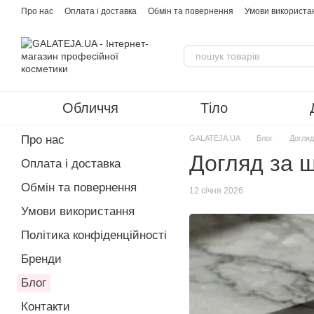
Перейти до основного контенту
Про нас
Оплата і доставка
Обмін та повернення
Умови використа
Обличчя
Тіло
Про нас
GALATEJA.UA
Блог
Догляд
Догляд за ш
Оплата і доставка
Обмін та повернення
12 січня 2026
Умови використання
Політика конфіденційності
Бренди
Блог
Контакти