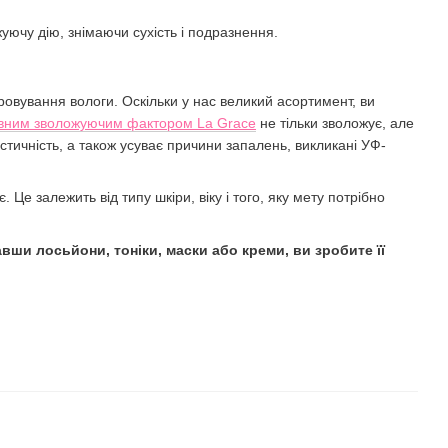
уючу дію, знімаючи сухість і подразнення.
аровування вологи. Оскільки у нас великий асортимент, ви
тивним зволожуючим фактором La Grace
не тільки зволожує, але
астичність, а також усуває причини запалень, викликані УФ-
Це залежить від типу шкіри, віку і того, яку мету потрібно
вши лосьйони, тоніки, маски або креми, ви зробите її