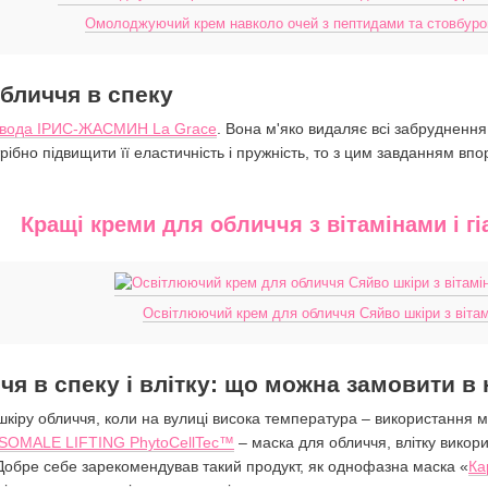
Омолоджуючий крем навколо очей з пептидами та стовбуро
бличчя в спеку
 вода ІРИС-ЖАСМИН La Grace
. Вона м'яко видаляє всі забруднення
трібно підвищити її еластичність і пружність, то з цим завданням вп
Кращі креми для обличчя з вітамінами і 
Освітлюючий крем для обличчя Сяйво шкіри з вітам
чя в спеку і влітку: що можна замовити в
кіру обличчя, коли на вулиці висока температура – використання масо
SOMALE LIFTING PhytoCellTec™
– маска для обличчя, влітку викор
. Добре себе зарекомендував такий продукт, як однофазна маска «
Ка