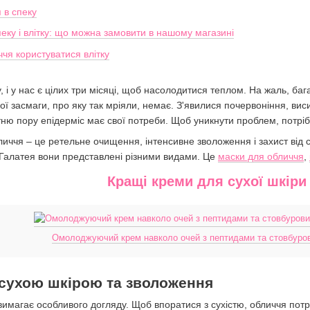
 в спеку
еку і влітку: що можна замовити в нашому магазині
чя користуватися влітку
, і у нас є цілих три місяці, щоб насолодитися теплом. На жаль, б
ї засмаги, про яку так мріяли, немає. З'явилися почервоніння, висип
тню пору епідерміс має свої потреби. Щоб уникнути проблем, потріб
бличчя – це ретельне очищення, інтенсивне зволоження і захист від 
 Галатея вони представлені різними видами. Це
маски для обличчя
,
Кращі креми для сухої шкіри
Омолоджуючий крем навколо очей з пептидами та стовбуров
а сухою шкірою та зволоження
 вимагає особливого догляду. Щоб впоратися з сухістю, обличчя потр