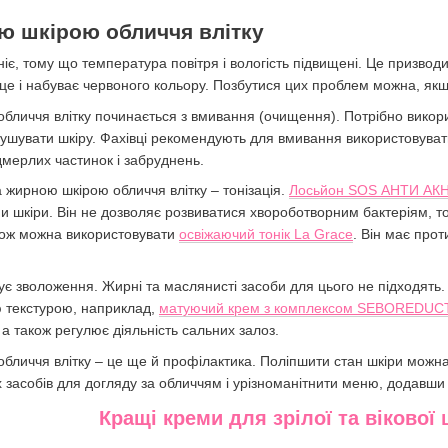
ю шкірою обличчя влітку
іє, тому що температура повітря і вологість підвищені. Це призвод
це і набуває червоного кольору. Позбутися цих проблем можна, як
бличчя влітку починається з вмивання (очищення). Потрібно викор
ушувати шкіру. Фахівці рекомендують для вмивання використовувати 
дмерлих частинок і забруднень.
а жирною шкірою обличчя влітку – тонізація.
Лосьйон SOS АНТИ А
 шкіри. Він не дозволяє розвиватися хвороботворним бактеріям, то
акож можна використовувати
освіжаючий тонік La Grace
. Він має про
є зволоження. Жирні та маслянисті засоби для цього не підходять.
ю текстурою, наприклад,
матуючий крем з комплексом SEBORED
а також регулює діяльність сальних залоз.
бличчя влітку – це ще й профілактика. Поліпшити стан шкіри можна,
 засобів для догляду за обличчям і урізноманітнити меню, додавши в
Кращі креми для зрілої та вікової