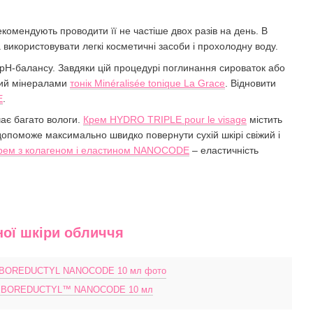
екомендують проводити її не частіше двох разів на день. В
використовувати легкі косметичні засоби і прохолодну воду.
 pH-балансу. Завдяки цій процедурі поглинання сироваток або
ий мінералами
тонік Minéralisée tonique La Grace
. Відновити
E
.
чає багато вологи.
Крем HYDRO TRIPLE pour le visage
містить
н допоможе максимально швидко повернути сухій шкірі свіжий і
крем з колагеном і еластином NANOCODE
– еластичність
ної шкіри обличчя
м SEBOREDUCTYL™ NANOCODE 10 мл