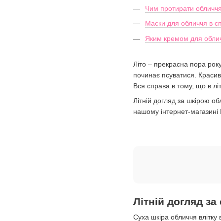
Чим протирати обличчя
Маски для обличчя в сп
Яким кремом для облич
Літо – прекрасна пора року
починає псуватися. Красиво
Вся справа в тому, що в лі
Літній догляд за шкірою о
нашому інтернет-магазині
Літній догляд з
Суха шкіра обличчя влітку