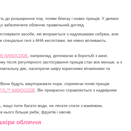
ить до розширення пор, появи блиску і нових прищів. У деяких
що забезпечити обличчю правильний догляд.
истовувати засоби, які впораються з надлишками себума, але
спеціальні гелі з АНА кислотами, які ніжно впливають,
КНЕ NANOCODE
, наприклад, допомагає в боротьбі з акне,
му після регулярного застосування прищів стає все менше, а з
тизапальну дію, насичуючи шкіру корисними вітамінами та
 Вони будуть закупорювати пори, сприяючи появі прищів.
UCTYL™ NANOCODE
. Він прекрасно справляється з надмірним
 якщо пити багато води, не лягати спати з макіяжем,
 нього більше риби, фруктів і овочів.
 шкіри обличчя