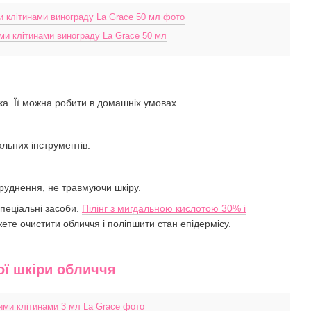
и клітинами винограду La Grace 50 мл
тка. Її можна робити в домашніх умовах.
льних інструментів.
бруднення, не травмуючи шкіру.
пеціальні засоби.
Пілінг з мигдальною кислотою 30% і
ете очистити обличчя і поліпшити стан епідермісу.
ої шкіри обличчя