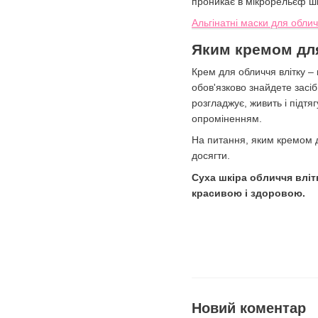
проникає в мікрорельєф шк
Альгінатні маски для обли
Яким кремом для
Крем для обличчя влітку – 
обов'язково знайдете засі
розгладжує, живить і підтя
опроміненням.
На питання, яким кремом дл
досягти.
Суха шкіра обличчя вліт
красивою і здоровою.
Новий коментар