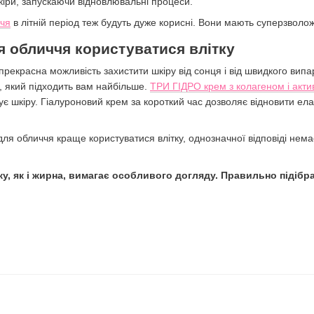
іри, запускаючи відновлювальні процеси.
ччя
в літній період теж будуть дуже корисні. Вони мають суперзволож
 обличчя користуватися влітку
прекрасна можливість захистити шкіру від сонця і від швидкого вип
б, який підходить вам найбільше.
ТРИ ГІДРО крем з колагеном і ак
гує шкіру. Гіалуроновий крем за короткий час дозволяє відновити ел
я обличчя краще користуватися влітку, однозначної відповіді немає. 
ку, як і жирна, вимагає особливого догляду. Правильно підібра