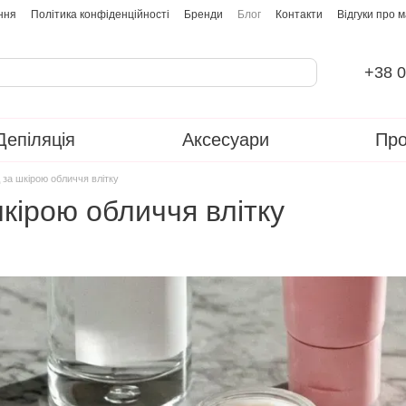
ння
Політика конфіденційності
Бренди
Блог
Контакти
Відгуки про 
+38 0
Депіляція
Аксесуари
Про
 за шкірою обличчя влітку
кірою обличчя влітку