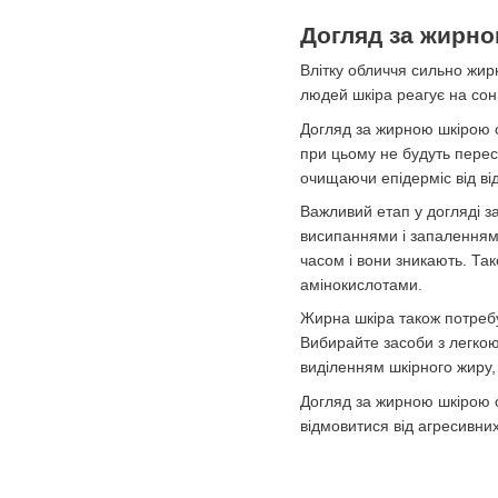
Догляд за жирно
Влітку обличчя сильно жирн
людей шкіра реагує на сон
Догляд за жирною шкірою о
при цьому не будуть перес
очищаючи епідерміс від ві
Важливий етап у догляді з
висипаннями і запаленнями
часом і вони зникають. Т
амінокислотами.
Жирна шкіра також потребу
Вибирайте засоби з легко
виділенням шкірного жиру, 
Догляд за жирною шкірою о
відмовитися від агресивних